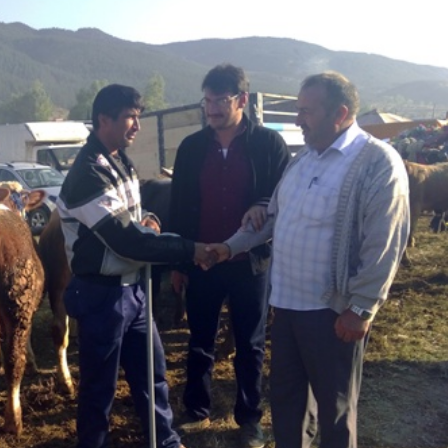
Eğitim
anınmış İsmi
an Büyük
Düzce Üniversitesi Ekibi
nledi
Slovenya’dan Ses Verdi