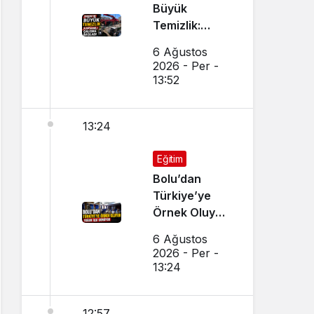
Büyük
Temizlik:
Kapsamlı
6 Ağustos
Çalışma
2026 - Per -
Başlatıldı
13:52
13:24
Eğitim
Bolu’dan
Türkiye’ye
Örnek Oluyor,
Yoğun İlgi
6 Ağustos
Görüyor
2026 - Per -
13:24
12:57