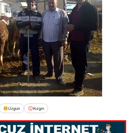
Üzgün
Kızgın