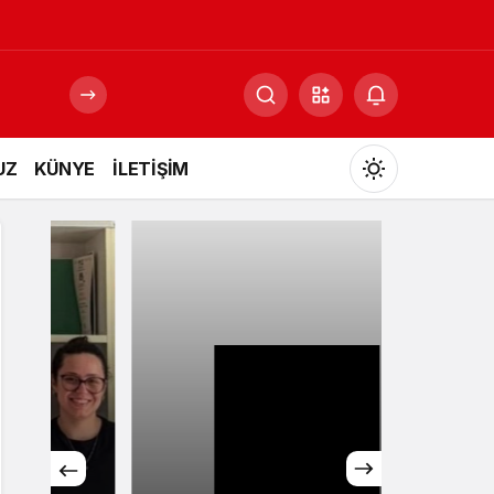
UZ
KÜNYE
İLETİŞİM
Mod
değiştir
Gündüz Modu
Gündüz modunu seçin.
Gece Modu
Gece modunu seçin.