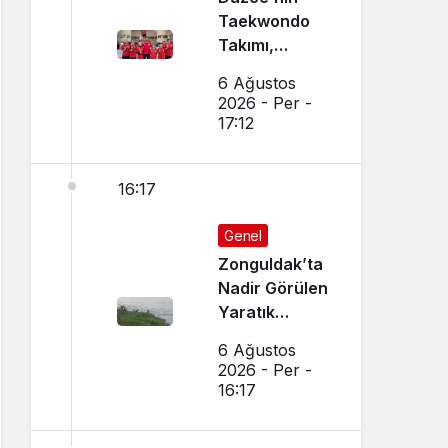
Taekwondo
Takımı,
Amasya’da
6 Ağustos
Başarı
2026 - Per -
Sağladı
17:12
16:17
Genel
Zonguldak’ta
Nadir Görülen
Yaratık
Görüntülendi
6 Ağustos
2026 - Per -
16:17