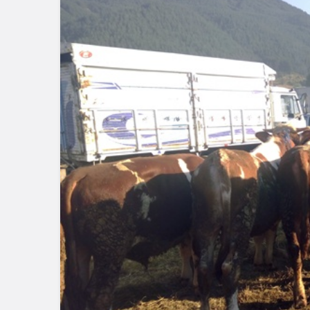
Güncel
Bolu’nun T
Mahmut Al
Tehlikeyi Ö