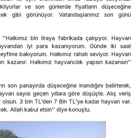
kliyorlar ve son günlerde fiyatların düşeceğine
ecek gibi görünüyor. Vatandaşlarımız son günü
‘’Halkımız bin liraya fabrikada çalışıyor. Hayvan
ayvandan iyi para kazanıyorum. Günde iki saat
 keyfime bakıyorum. Halkımız rahatı seviyor. Hayvan
en kazanır. Halkımız hayvancılık yapsın kazansın’’
rın son panayırda düşeceğine inandığını belirterek,
 Hayvan sayısı geçen yıllara göre düşüşte. Alış veriş
ar olsun. 3 bin TL’den 7 Bin TL’ye kadar hayvan var.
k. Allah kabul etsin’’ diye konuştu.