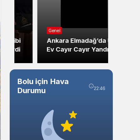
Sistem Modu
Sistem modunu seçin.
Sağlık
Genel
Düzce
Ankara Elmadağ’da Üç
Adayl
Ev Cayır Cayır Yandı
Ziyare
Bolu için Hava
22:46
Durumu