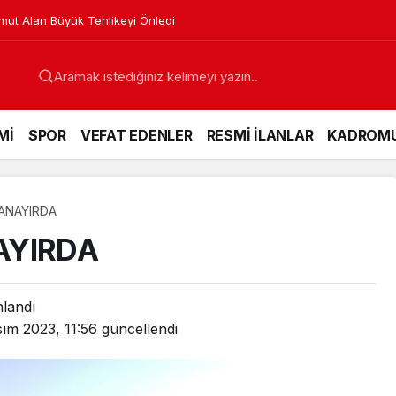
venya’dan Ses Verdi
Mİ
SPOR
VEFAT EDENLER
RESMİ İLANLAR
KADROM
ANAYIRDA
AYIRDA
nlandı
ım 2023, 11:56
güncellendi