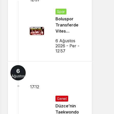
Spor
Boluspor
Transferde
Vites
Yükseltti
6 Ağustos
2026 - Per -
12:57
6
Ağustos
17:12
Genel
Düzce’nin
Taekwondo