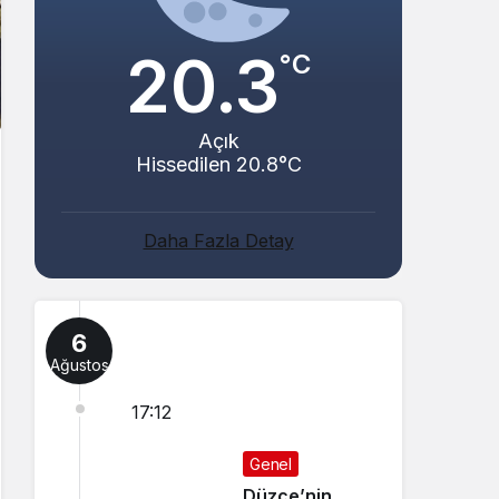
20.3
°C
Açık
Hissedilen 20.8°C
Daha Fazla Detay
6
Ağustos
17:12
Genel
Düzce’nin