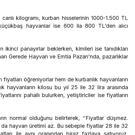
canlı kilogramı, kurban hisselerinin 1000-1.500 TL
küçükbaş hayvanlar ise 600 ila 800 TL’den alıcı
ikinci panayırlar beklerken, kimileri ise tanıdıkları
şanan Gerede Hayvan ve Emtia Pazarı’nda, pazarlıklar
fiyatları öğreniyorlar hem de kurbanlık hayvanların
k hayvanların kilosu bu yıl 25 ile 32 lira arasında
tlarını pahallı bulurken, yetiştiriciler ise fiyatların
arın normal olduğunu belirterek, ‘’Fiyatlar düşmez.
da hayvan üretimi az. Bu sebeple fiyatlar 28 ile 32
yatları ile aynı oranından biraz fazlaya satıyoruz.