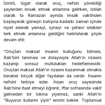
İzmirli, lügat olarak oruç, nefsin yöneldiği
şeylerden imsak etmek anlamına gelirken, Istılah
olarak ta Ramazan ayında imsak vaktinden
başlayarak güneşin batışına kadarki zaman içinde
niyet ederek yemeyi, içmeyi ve şehevi istekleri
terk etmek anlamına geldiğini hatırlatarak şöyle
devam etti:
“Oruçtan maksat insanın kulluğunu bilmesi,
Rab’bini tanıması ve dolayısıyla Allah’ın rızasını
kazanıp sonsuz mutlulukları hedeflemesidir.
Oruçtan maksat Allah’ın rızasını kazanmak olmakla
beraber birçok diğer faydaları da vardır. İnsanın
nefsini terbiye eder. İnsan oruç sayesinde
Rab’bine itaat etmeyi öğrenir, iftar sofrasında vakit
gelmeden bir lokma yiyemez, sanki Allah’ın
“Buyurun kullarım yiyin” emrini bekler. Toplumsal