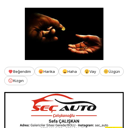
Beğendim
Harika
Haha
Vay
Üzgün
Kızgın