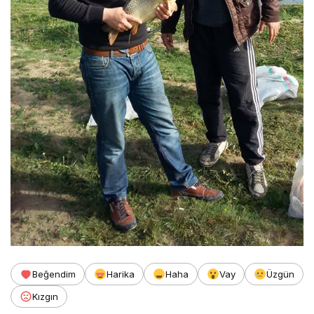
Beğendim
Harika
Haha
Vay
Üzgün
Kızgın