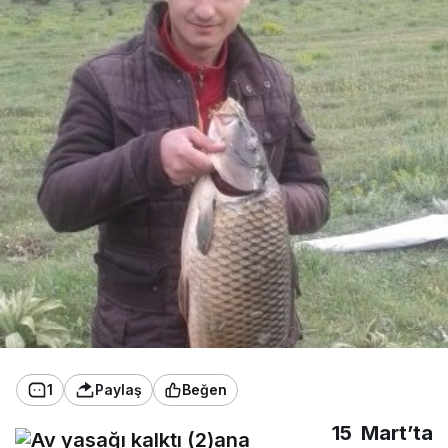
1
Paylaş
Beğen
15 Mart’ta