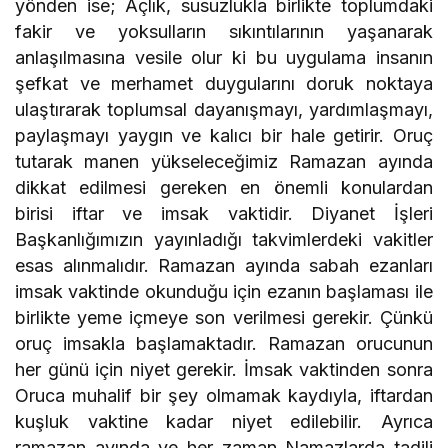
yönden ise; Açlık, susuzlukla birlikte toplumdaki
fakir ve yoksulların sıkıntılarının yaşanarak
anlaşılmasına vesile olur ki bu uygulama insanın
şefkat ve merhamet duygularını doruk noktaya
ulaştırarak toplumsal dayanışmayı, yardımlaşmayı,
paylaşmayı yaygın ve kalıcı bir hale getirir. Oruç
tutarak manen yükseleceğimiz Ramazan ayında
dikkat edilmesi gereken en önemli konulardan
birisi iftar ve imsak vaktidir. Diyanet İşleri
Başkanlığımızın yayınladığı takvimlerdeki vakitler
esas alınmalıdır. Ramazan ayında sabah ezanları
imsak vaktinde okunduğu için ezanın başlaması ile
birlikte yeme içmeye son verilmesi gerekir. Çünkü
oruç imsakla başlamaktadır. Ramazan orucunun
her günü için niyet gerekir. İmsak vaktinden sonra
Oruca muhalif bir şey olmamak kaydıyla, iftardan
kuşluk vaktine kadar niyet edilebilir. Ayrıca
ramazan ayında ve her zaman Namazlarda tadili