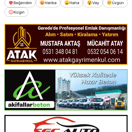
Beğendim
Harika
Haha
Vay
Üzgün
Kızgın