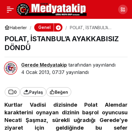
SORUŞTURMA
0
Paylaş
BAŞLATILDI
Genel
Haberler
POLAT, İSTANBUL’A
AYAKKABISIZ DÖNDÜ
POLAT, İSTANBUL’A AYAKKABISIZ
DÖNDÜ
Gerede Medyatakip
tarafından yayınlandı
4 Ocak 2013, 07:37
yayınlandı
0
Paylaş
Beğen
Kurtlar Vadisi dizisinde Polat Alemdar
karakterini oynayan dizinin başrol oyuncusu
Necati Şaşmaz, sürekli uğradığı Gerede’ye
ziyaret için geldiğinde bu sefer