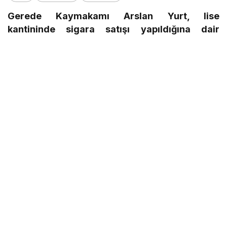
Gerede Kaymakamı Arslan Yurt, lise
kantininde sigara satışı yapıldığına dair
gazetemizde 01 Ocak 2012 Salı günü yer alan
“Lisede Sigara Skandalı” başlıklı habere ilişkin
açıklama yaptı. Yurt, konuya ilişkin
soruşturmacı görevlendirildiğini söyledi.
Gerede Kaymakamı Arslan Yurt, Gerede’de bir
lisenin öğrenci kantininde açık sigara satıldığına
dair gazetemizde yer alan “Lisede Sigara
Skandalı” başlıklı habere ilişin yazılı bir açıklama
yayınladı.
Kaymakam Yurt, tüm liselerde konuya ilişkin
soruşturmanın başladığına yer verdiği
açıklamasında, vatandaşlardan konuya ilişkin
ayrıntılı bilgisi olanların en azından okul adını ihbar