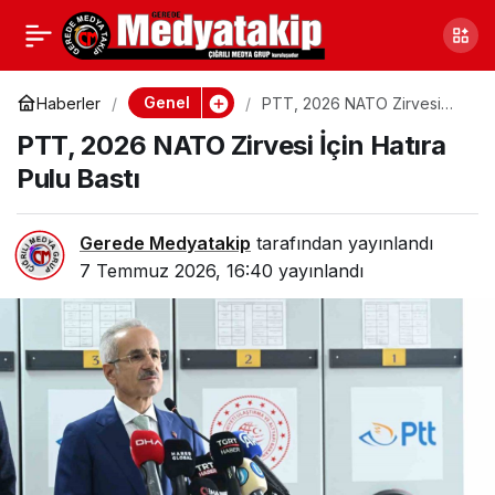
Düzce’de Anne
0
Paylaş
Adaylarına Özel Ev
Genel
Haberler
PTT, 2026 NATO Zirvesi
İçin Hatıra Pulu Bastı
PTT, 2026 NATO Zirvesi İçin Hatıra
Ziyaretleriyle Sağlık
Pulu Bastı
Desteği
Gerede Medyatakip
tarafından yayınlandı
7 Temmuz 2026, 16:40
yayınlandı