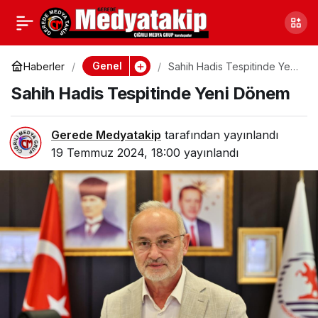
Kastamonu’da Bir Eşek,
0
Paylaş
Eşekten Düşmüşe
Genel
Haberler
Sahih Hadis Tespitinde Yeni
Dönem
Sahih Hadis Tespitinde Yeni Dönem
Döndü
Gerede Medyatakip
tarafından yayınlandı
19 Temmuz 2024, 18:00
yayınlandı