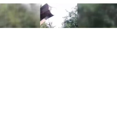
0
Paylaş
Beğen
Kastamonu’nun Azdavay ilçesinde
kullanılmayan boş su deposuna düşen bir eşek
civarda yaşayan köylüler tarafından kurtarıldı.
Kastamonu’nun Azdavay ilçesine bağlı Üyük