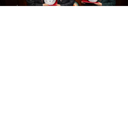
0
Paylaş
Beğen
Ankara
Gölbaşı Belediyesi’nin kuruluşunun 61. yıl
dönümü düzenlenen bir programla kutlandı.
Programda birlik ve beraberlik mesajı veren Gölbaşı
Belediye Başkanı Yakup Odabaşı, Gölbaşı için
birlikte çalışmaya devam edeceklerini vurguladı.
Gölbaşı Belediyesinin 61. yıl dönümü dolayısıyla
belediye meclis salonunda kutlama programı
yapıldı. Program, saygı duruşu ve İstiklal Marşı’nın