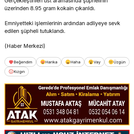
Gerçekleştirilen üst aramasında şüphelinin
üzerinden 8.95 gram kokain çıkarıldı.
Emniyetteki işlemlerinin ardından adliyeye sevk
edilen şüpheli tutuklandı.
(Haber Merkezi)
Beğendim
Harika
Haha
Vay
Üzgün
Kızgın