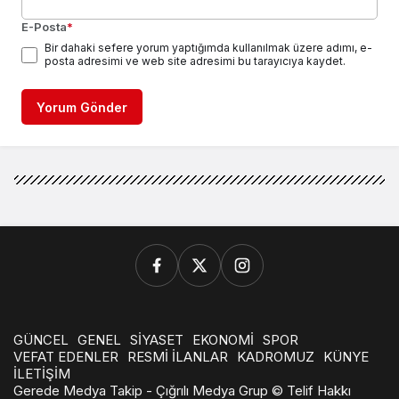
E-Posta
*
Bir dahaki sefere yorum yaptığımda kullanılmak üzere adımı, e-
posta adresimi ve web site adresimi bu tarayıcıya kaydet.
Yorum Gönder
GÜNCEL
GENEL
SİYASET
EKONOMİ
SPOR
VEFAT EDENLER
RESMİ İLANLAR
KADROMUZ
KÜNYE
İLETİŞİM
Gerede Medya Takip - Çığrılı Medya Grup © Telif Hakkı