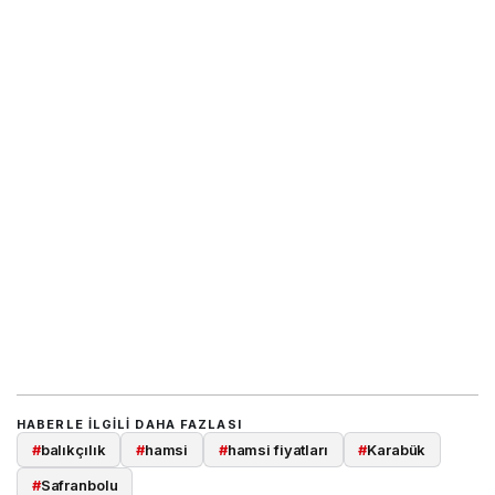
HABERLE ILGILI DAHA FAZLASI
#
balıkçılık
#
hamsi
#
hamsi fiyatları
#
Karabük
#
Safranbolu