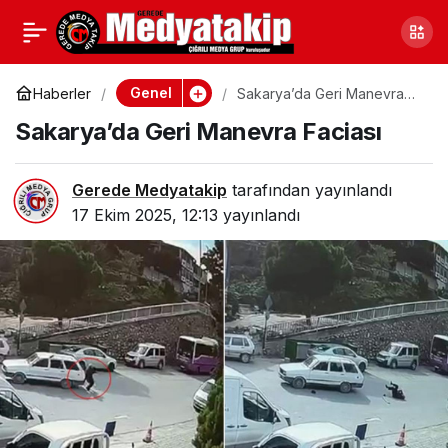
Karabük’te 100 Liradan
0
Paylaş
Satılan Hamsi Hemen
Genel
Haberler
Sakarya’da Geri Manevra
Faciası
Sakarya’da Geri Manevra Faciası
Bitiverdi
Gerede Medyatakip
tarafından yayınlandı
17 Ekim 2025, 12:13
yayınlandı