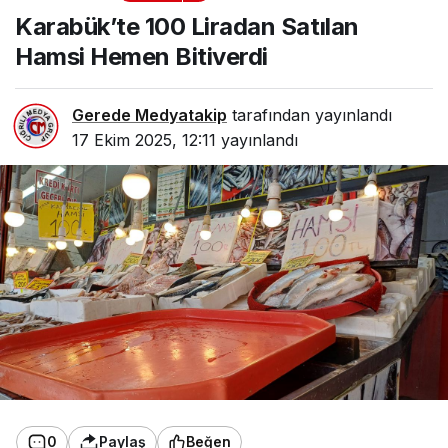
Satılan Hamsi Hemen
Karabük’te 100 Liradan Satılan
Bitiverdi
Hamsi Hemen Bitiverdi
Gerede Medyatakip
tarafından yayınlandı
17 Ekim 2025, 12:11
yayınlandı
0
Paylaş
Beğen