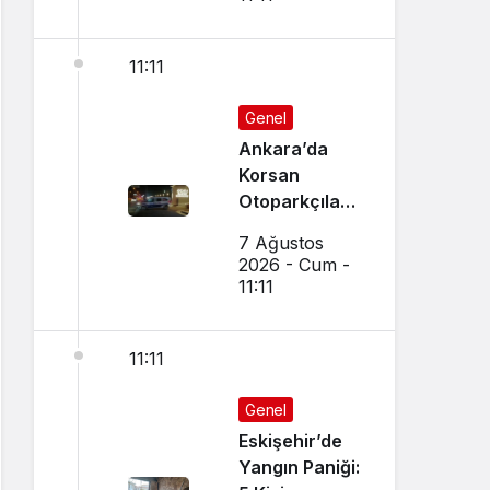
11:11
Genel
Ankara’da
Korsan
Otoparkçılara
Şok
7 Ağustos
Operasyon:
2026 - Cum -
10 Kişi
11:11
Gözaltına
Alındı
11:11
Genel
Eskişehir’de
Yangın Paniği: