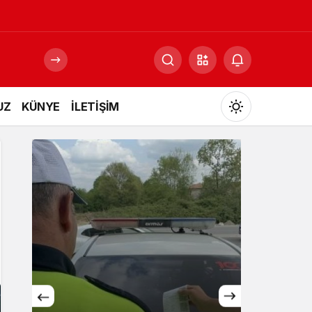
UZ
KÜNYE
İLETİŞİM
Mod
değiştir
Gündüz Modu
Gündüz modunu seçin.
Gece Modu
Gece modunu seçin.