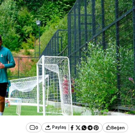
Genel
’ta Durağa
Zonguldak’taki
aziye Uçtu,
Hastaneler Afetlere
Karşı Hazırlanıyor
Paylaş
0
Beğen