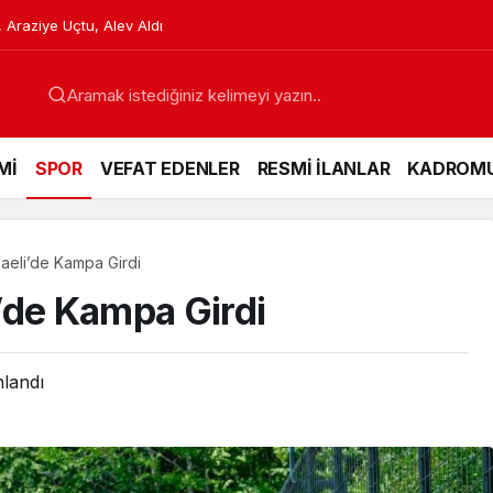
etlere Karşı Hazırlanıyor
Mİ
SPOR
VEFAT EDENLER
RESMİ İLANLAR
KADROM
aeli’de Kampa Girdi
’de Kampa Girdi
nlandı