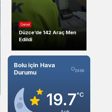
Sistem Modu
Sistem modunu seçin.
Genel
Genel
Düzce’de 142 Araç Men
Düzce
Edildi
Kişide
Bolu için Hava
23:06
Durumu
19.7
°C
Açık