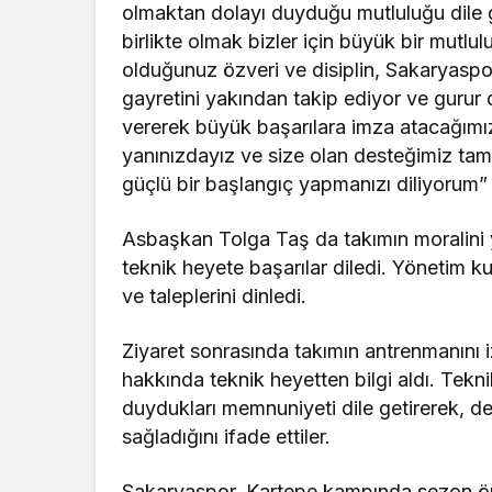
olmaktan dolayı duyduğu mutluluğu dile 
birlikte olmak bizler için büyük bir mut
olduğunuz özveri ve disiplin, Sakaryaspor
gayretini yakından takip ediyor ve gurur
vererek büyük başarılara imza atacağımı
yanınızdayız ve size olan desteğimiz tamd
güçlü bir başlangıç yapmanızı diliyorum”
Asbaşkan Tolga Taş da takımın moralini
teknik heyete başarılar diledi. Yönetim ku
ve taleplerini dinledi.
Ziyaret sonrasında takımın antrenmanını 
hakkında teknik heyetten bilgi aldı. Tekni
duydukları memnuniyeti dile getirerek, d
sağladığını ifade ettiler.
Sakaryaspor, Kartepe kampında sezon önc