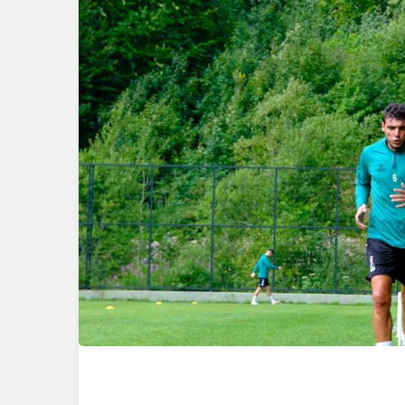
Genel
Zonguldak
Çarptı, Ar
Alev Aldı