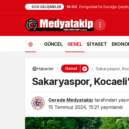
16:48
Zonguldak’taki Hastaneler Af
SON GELIŞMELER
GÜNCEL
GENEL
SİYASET
EKONO
Genel
Haberler
Sakaryaspor, Koc
Sakaryaspor, Kocaeli
Gerede Medyatakip
tarafından yayı
15 Temmuz 2024, 15:21
yayınlandı