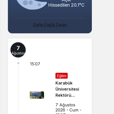
Hissedilen 20.1°C
Daha Fazla Detay
7
Ağustos
15:07
Eğitim
Karabük
Üniversitesi
Rektörü
Kırışık’tan
7 Ağustos
Aday
2026 - Cum -
Öğrencilere