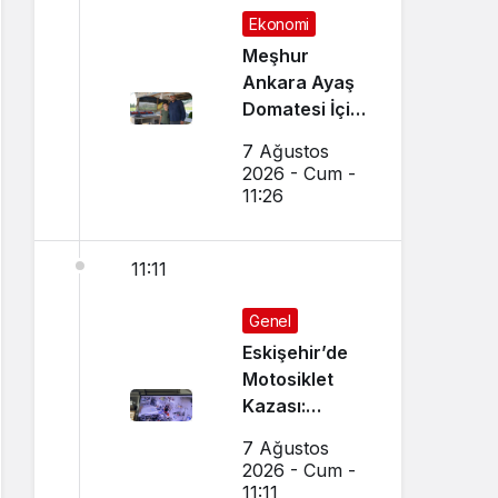
Ekonomi
Meşhur
Ankara Ayaş
Domatesi İçin
Hasat Vakti
7 Ağustos
Geldi
2026 - Cum -
11:26
11:11
Genel
Eskişehir’de
Motosiklet
Kazası:
Dükkanın
7 Ağustos
Camı Kırıldı,
2026 - Cum -
Arbede Çıktı
11:11