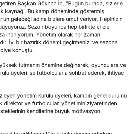
getiren Başkan Gökhan İn, “Bugün burada, sizlerle
luluk kaynağı. Bu kamp döneminde göstermiş
’un geleceği adına bizlere umut veriyor. Hepinizin
 duyuyoruz. Sezon boyunca hep birlikte el ele
za inanıyorum. Yönetim olarak her zaman
ır. İyi bir hazırlık dönemi geçirmenizi ve sezona
 diye konuştu.
 yüksek tutmanın önemine değinerek, oyunculara ve
rulu üyeleri ise futbolcularla sohbet ederek, ihtiyaç
izleyen yönetim kurulu üyeleri, kampın genel durumu
k direktör ve futbolcular, yönetimin ziyaretinden
esteklerinin kendilerine büyük motivasyon
esi hazırlıklarına tüm hızıyla devam ederken,