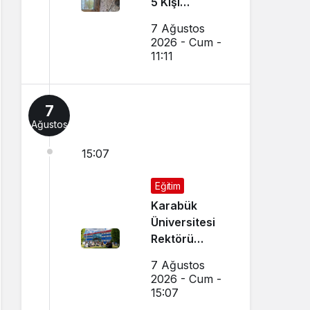
5 Kişi
Dumandan
7 Ağustos
Etkilendi
2026 - Cum -
11:11
7
Ağustos
15:07
Eğitim
Karabük
Üniversitesi
Rektörü
Kırışık’tan
7 Ağustos
Aday
2026 - Cum -
Öğrencilere
15:07
Tercih Çağrısı