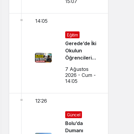
15:07
Tercih Çağrısı
14:05
Eğitim
Gerede’de İki
Okulun
Öğrencileri
Başka Okulda
7 Ağustos
Eğitim
2026 - Cum -
Görecek
14:05
12:26
Güncel
Bolu’da
Dumanı