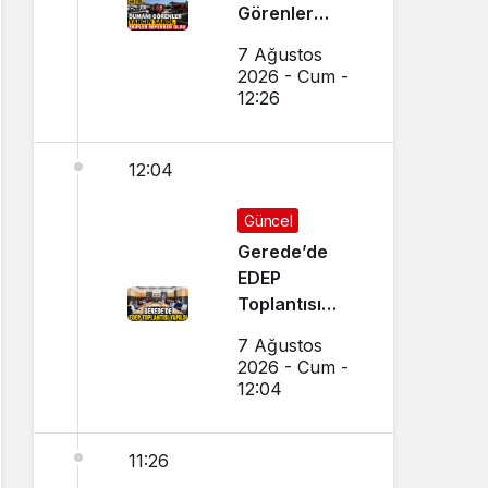
Görenler
Yangın Sandı,
7 Ağustos
Ekipler
2026 - Cum -
Seferber Oldu
12:26
12:04
Güncel
Gerede’de
EDEP
Toplantısı
Yapıldı
7 Ağustos
2026 - Cum -
12:04
11:26