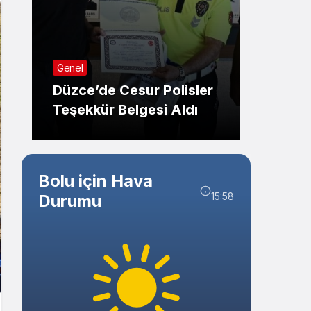
Sistem Modu
Eğitim
Sistem modunu seçin.
Karab
Genel
Rektö
Düzce’de Cesur Polisler
Öğren
Teşekkür Belgesi Aldı
Çağrı
Bolu için Hava
15:58
Durumu