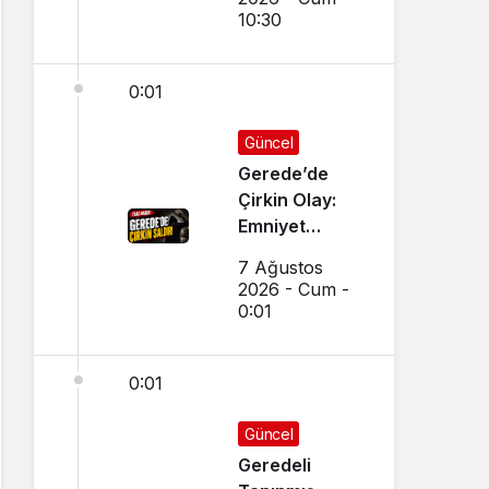
10:30
0:01
Güncel
Gerede’de
Çirkin Olay:
Emniyet
Soruşturma
7 Ağustos
Başlattı
2026 - Cum -
0:01
0:01
Güncel
Geredeli