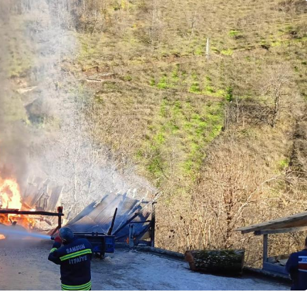
Sarımsak
Genel
de El Sanatları
 Lezzetler
Düzce Valisi Yaşlıları
Unutmadı