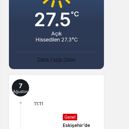
27.5
°C
Açık
Hissedilen 27.3°C
Daha Fazla Detay
7
Ağustos
11:11
Genel
Eskişehir’de