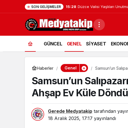
15:28
Düzce Valisi Yaşlıları Unutm
SON GELIŞMELER
GÜNCEL
GENEL
SİYASET
EKONO
Genel
Haberler
Samsun’un Salıpa
Samsun’un Salıpazarı
Ahşap Ev Küle Dönd
Gerede Medyatakip
tarafından yayı
18 Aralık 2025, 17:17
yayınlandı