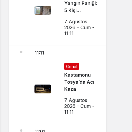
Yangın Paniği:
5 Kişi
Dumandan
7 Ağustos
Etkilendi
2026 - Cum -
11:11
11:11
Genel
Kastamonu
Tosya’da Acı
Kaza
7 Ağustos
2026 - Cum -
11:11
11:01