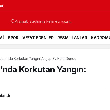
adı
Mİ
SPOR
VEFAT EDENLER
RESMİ İLANLAR
KADROM
zarı’nda Korkutan Yangın: Ahşap Ev Küle Döndü
’nda Korkutan Yangın:
ü
nlandı