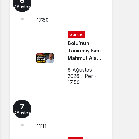
6
Ağustos
17:50
Güncel
Bolu’nun
Tanınmış İsmi
Mahmut Alan
Büyük
6 Ağustos
Tehlikeyi
2026 - Per -
Önledi
17:50
7
Ağustos
11:11