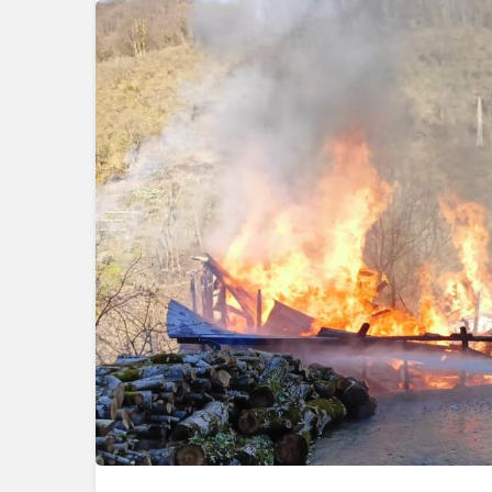
Kültür & Sanat
Taşköprü 
Festivali’n
ve Yöresel
Buluştu