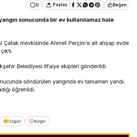
Paylaş
0
Beğen
yangın sonucunda bir ev kullanılamaz hale
llesi Çatak mevkisinde Ahmet Perçim’e ait ahşap evde
çıktı.
hir Belediyesi itfaiye ekipleri gönderildi.
r sonucunda söndürülen yangında ev tamamen yandı.
dığı öğrenildi.
Üzgün
Kızgın