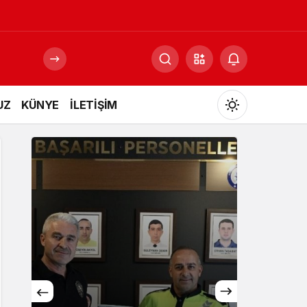
UZ
KÜNYE
İLETİŞİM
Mod
değiştir
Gündüz Modu
Gündüz modunu seçin.
Gece Modu
Gece modunu seçin.