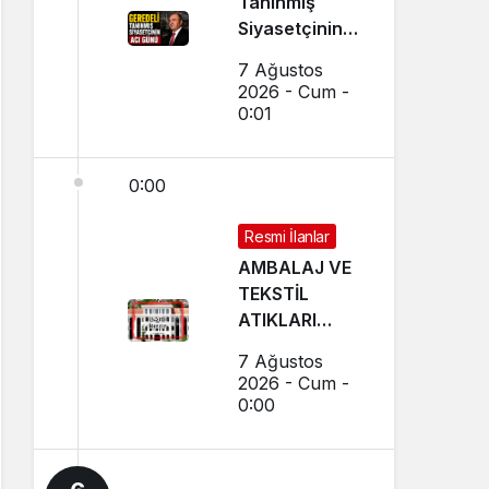
Tanınmış
Siyasetçinin
Acı Günü
7 Ağustos
2026 - Cum -
0:01
0:00
Resmi İlanlar
AMBALAJ VE
TEKSTİL
ATIKLARI
TOPLAMA
7 Ağustos
İHALELERİ
2026 - Cum -
(GEREDE
0:00
BELEDİYESİ)