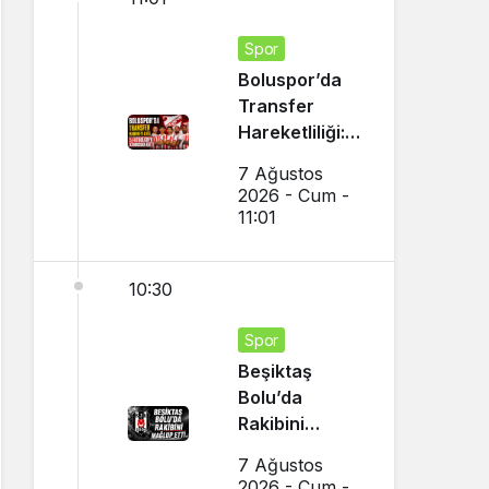
Spor
Boluspor’da
Transfer
Hareketliliği: 5
Futbolcuyu
7 Ağustos
Kadrosuna
2026 - Cum -
Kattı
11:01
10:30
Spor
Beşiktaş
Bolu’da
Rakibini
Mağlup Etti
7 Ağustos
2026 - Cum -