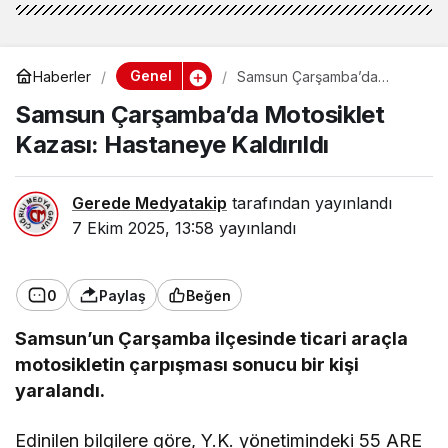
Genel
Haberler
Samsun Çarşamba’da
Motosiklet Kazası:
Samsun Çarşamba’da Motosiklet
Hastaneye Kaldırıldı
Kazası: Hastaneye Kaldırıldı
Gerede Medyatakip
tarafından yayınlandı
7 Ekim 2025, 13:58
yayınlandı
0
Paylaş
Beğen
Samsun’un Çarşamba ilçesinde ticari araçla
motosikletin çarpışması sonucu bir kişi
yaralandı.
Edinilen bilgilere göre, Y.K. yönetimindeki 55 ARE