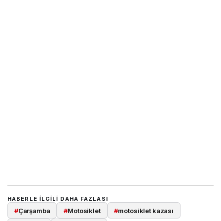
HABERLE ILGILI DAHA FAZLASI
#
Çarşamba
#
Motosiklet
#
motosiklet kazası