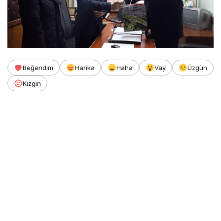
Beğendim
Harika
Haha
Vay
Üzgün
Kızgın