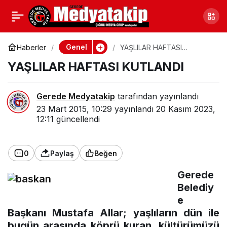
DOKTORLAR ZİYARET
0
Paylaş
EDİLDİ
Genel
Haberler
YAŞLILAR HAFTASI
KUTLANDI
YAŞLILAR HAFTASI KUTLANDI
Gerede Medyatakip
tarafından yayınlandı
23 Mart 2015, 10:29
yayınlandı
20 Kasım 2023,
12:11
güncellendi
0
Paylaş
Beğen
Gerede
Belediy
e
Başkanı Mustafa Allar; yaşlıların dün ile
bugün arasında köprü kuran, kültürümüzü