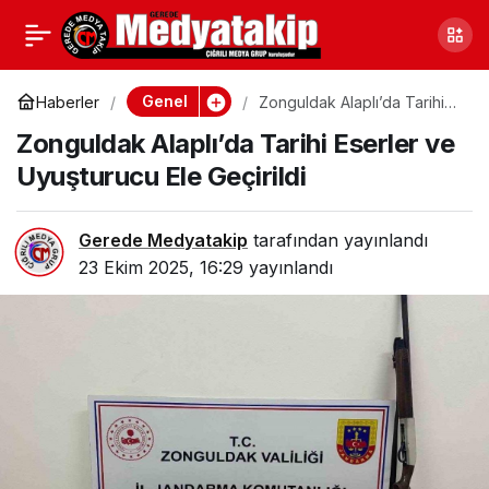
Kocaeli Başiskele’de
0
Paylaş
Öğrencilerle Beraber
Genel
Haberler
Zonguldak Alaplı’da Tarihi
Eserler ve Uyuşturucu Ele
Zonguldak Alaplı’da Tarihi Eserler ve
Geçirildi
Zeytin Hasadı Yapıldı
Uyuşturucu Ele Geçirildi
Gerede Medyatakip
tarafından yayınlandı
23 Ekim 2025, 16:29
yayınlandı