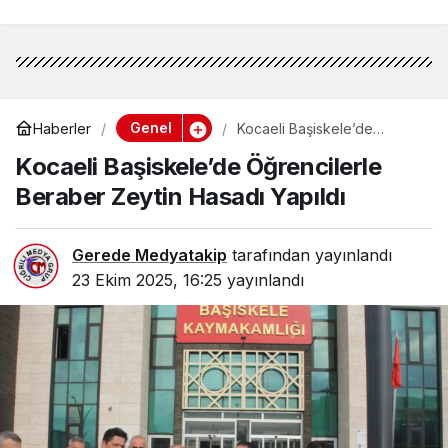
Genel
Haberler
Kocaeli Başiskele’de
Öğrencilerle Beraber Zeytin
Kocaeli Başiskele’de Öğrencilerle
Hasadı Yapıldı
Beraber Zeytin Hasadı Yapıldı
Gerede Medyatakip
tarafından yayınlandı
23 Ekim 2025, 16:25
yayınlandı