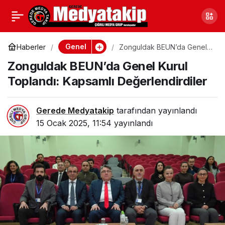
Düzce’de Adliye ve Baro
0
Paylaş
Çalışanları Tarandı
Genel
Haberler
Zonguldak BEUN’da Genel
Kurul Toplandı: Kapsamlı
Zonguldak BEUN’da Genel Kurul
Değerlendirdiler
Toplandı: Kapsamlı Değerlendirdiler
Gerede Medyatakip
tarafından yayınlandı
15 Ocak 2025, 11:54
yayınlandı