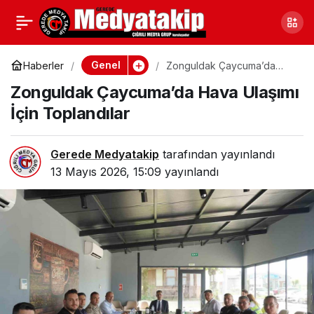
Çankırı’da Sağanak
0
Paylaş
Yağış Hayatı Olumsuz
Genel
Haberler
Zonguldak Çaycuma’da
Hava Ulaşımı İçin
Zonguldak Çaycuma’da Hava Ulaşımı
Toplandılar
Etkiledi
İçin Toplandılar
Gerede Medyatakip
tarafından yayınlandı
13 Mayıs 2026, 15:09
yayınlandı