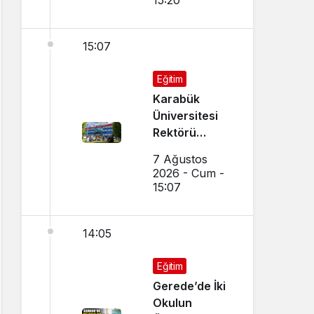
15:20
15:07
Eğitim
Karabük
Üniversitesi
Rektörü
Kırışık’tan
7 Ağustos
Aday
2026 - Cum -
Öğrencilere
15:07
Tercih Çağrısı
14:05
Eğitim
Gerede’de İki
Okulun