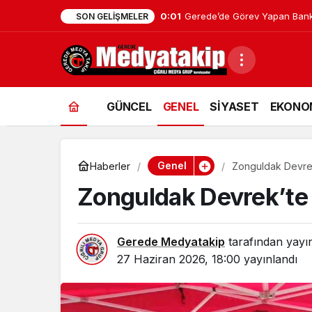
0:01
Gerede’de Görev Yapan Bank
SON GELIŞMELER
GÜNCEL
GENEL
SİYASET
EKONO
Genel
Haberler
Zonguldak Devrek’
Zonguldak Devrek’te 
Gerede Medyatakip
tarafından yayı
27 Haziran 2026, 18:00
yayınlandı