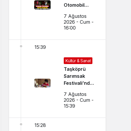
Otomobil
Uçup
7 Ağustos
Hurdaya
2026 - Cum -
Döndü
16:00
15:39
Kültür & Sanat
Taşköprü
Sarımsak
Festivali’nde
El Sanatları ve
7 Ağustos
Yöresel
2026 - Cum -
Lezzetler
15:39
Buluştu
15:28