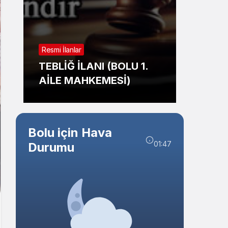
Sistem Modu
Sistem modunu seçin.
Resmi İl
Resmi İlanlar
TAŞI
TEBLİĞ İLANI (BOLU 1.
İHALE
AİLE MAHKEMESİ)
BELED
Bolu için Hava
01:47
Durumu