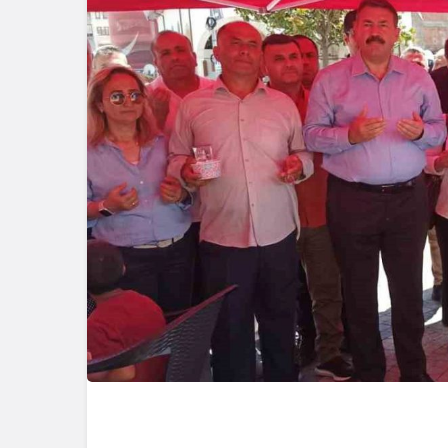
Güncel
Ünlü Oyunc
Çiftçi’nin
Bağlantısı 