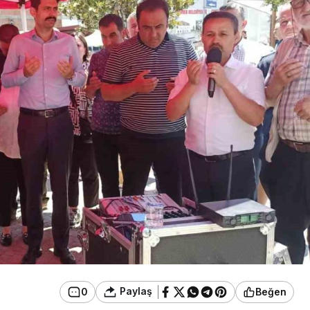
Güncel
u Ülkü Hilal
Gerede’de Görev Yapan
 Gerede
Banka Müdürü Hakkında
Ortaya Çıktı
Yeni Karar
Paylaş
0
Beğen