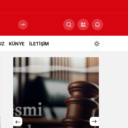
UZ
KÜNYE
İLETİŞİM
Mod
değiştir
Gündüz Modu
Gündüz modunu seçin.
Gece Modu
Gece modunu seçin.