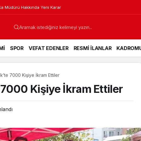
a Müdürü Hakkında Yeni Karar
Mİ
SPOR
VEFAT EDENLER
RESMİ İLANLAR
KADROM
te 7000 Kişiye İkram Ettiler
7000 Kişiye İkram Ettiler
nlandı