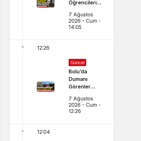
Öğrencileri
Başka Okulda
7 Ağustos
Eğitim
2026 - Cum -
Görecek
14:05
12:26
Güncel
Bolu’da
Dumanı
Görenler
Yangın Sandı,
7 Ağustos
Ekipler
2026 - Cum -
Seferber Oldu
12:26
12:04