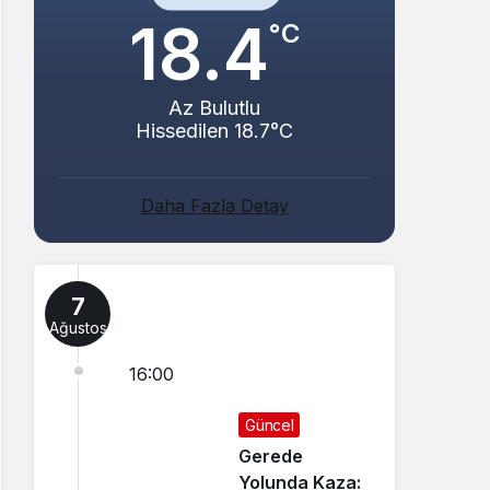
18.4
°C
Az Bulutlu
Hissedilen 18.7°C
Daha Fazla Detay
7
Ağustos
16:00
Güncel
Gerede
Yolunda Kaza: