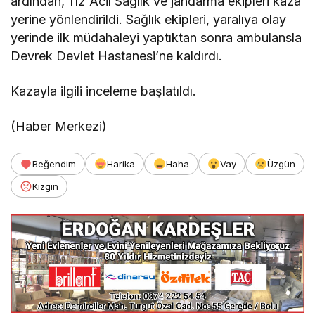
ardından, 112 Acil Sağlık ve jandarma ekipleri kaza
yerine yönlendirildi. Sağlık ekipleri, yaralıya olay
yerinde ilk müdahaleyi yaptıktan sonra ambulansla
Devrek Devlet Hastanesi’ne kaldırdı.
Kazayla ilgili inceleme başlatıldı.
(Haber Merkezi)
Beğendim
Harika
Haha
Vay
Üzgün
Kızgın