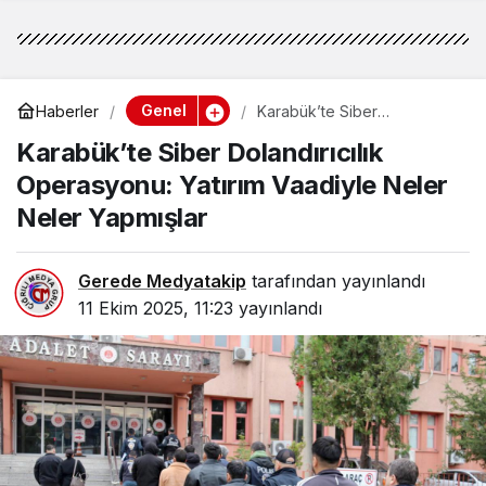
Genel
Haberler
Karabük’te Siber
Dolandırıcılık Operasyonu:
Karabük’te Siber Dolandırıcılık
Yatırım Vaadiyle Neler Neler
Yapmışlar
Operasyonu: Yatırım Vaadiyle Neler
Neler Yapmışlar
Gerede Medyatakip
tarafından yayınlandı
11 Ekim 2025, 11:23
yayınlandı