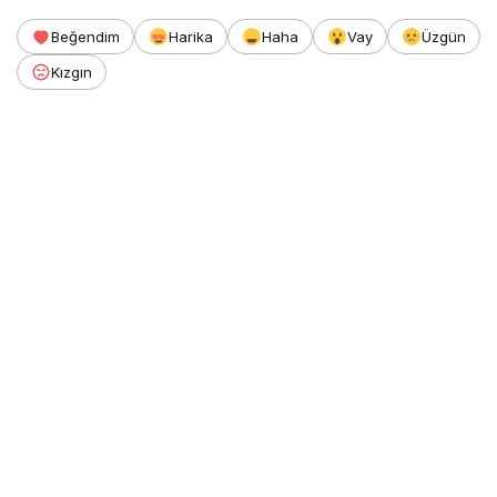
Beğendim
Harika
Haha
Vay
Üzgün
Kızgın