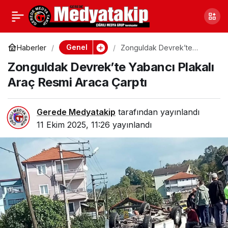
Karabük’te Siber
0
Paylaş
Dolandırıcılık
Genel
Haberler
Zonguldak Devrek’te
Yabancı Plakalı Araç Resmi
Zonguldak Devrek’te Yabancı Plakalı
Araca Çarptı
Operasyonu: Yatırım
Araç Resmi Araca Çarptı
Vaadiyle Neler Neler
Gerede Medyatakip
tarafından yayınlandı
11 Ekim 2025, 11:26
yayınlandı
Yapmışlar