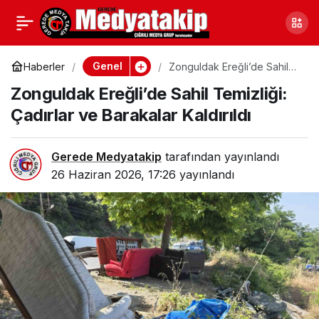
Bilecik’te Bir Günde
0
Paylaş
Onlarca Çift Nikah
Genel
Haberler
Zonguldak Ereğli’de Sahil
Temizliği: Çadırlar ve
Zonguldak Ereğli’de Sahil Temizliği:
Barakalar Kaldırıldı
Masasına Oturdu:
Çadırlar ve Barakalar Kaldırıldı
Nedeni Belli Oldu
Gerede Medyatakip
tarafından yayınlandı
26 Haziran 2026, 17:26
yayınlandı