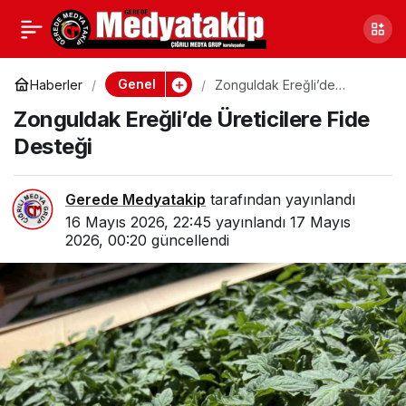
Zonguldak Çaycuma’da
0
Paylaş
Son Görev: Malul Gazi
Genel
Haberler
Zonguldak Ereğli’de
Üreticilere Fide Desteği
Zonguldak Ereğli’de Üreticilere Fide
Satılmış Ermiş Uğurlandı
Desteği
Gerede Medyatakip
tarafından yayınlandı
16 Mayıs 2026, 22:45
yayınlandı
17 Mayıs
2026, 00:20
güncellendi