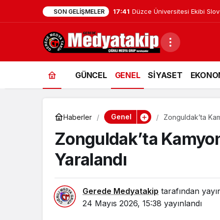
17:41
Düzce Üniversitesi Ekibi Slo
SON GELIŞMELER
GÜNCEL
GENEL
SİYASET
EKONO
Genel
Haberler
Zonguldak’ta Kam
Zonguldak’ta Kamyone
Yaralandı
Gerede Medyatakip
tarafından yayı
24 Mayıs 2026, 15:38
yayınlandı