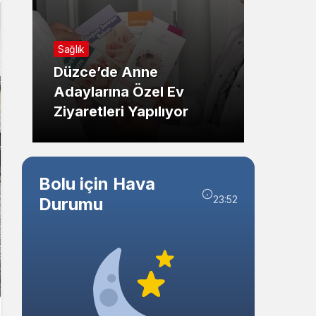
Sistem Modu
Genel
Sistem modunu seçin.
Sağlık
Kast
Düzce’de Anne
Uyuşt
Adaylarına Özel Ev
Opera
Ziyaretleri Yapılıyor
Var
Bolu için Hava
23:52
Durumu