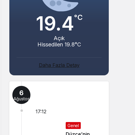
19.4
°C
Açık
Hissedilen 19.8°C
Daha Fazla Detay
6
Ağustos
17:12
Genel
Düzce’nin