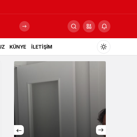
UZ
KÜNYE
İLETİŞİM
Mod
değiştir
Gündüz Modu
Gündüz modunu seçin.
Gece Modu
Gece modunu seçin.