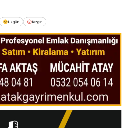
Üzgün
Kızgın