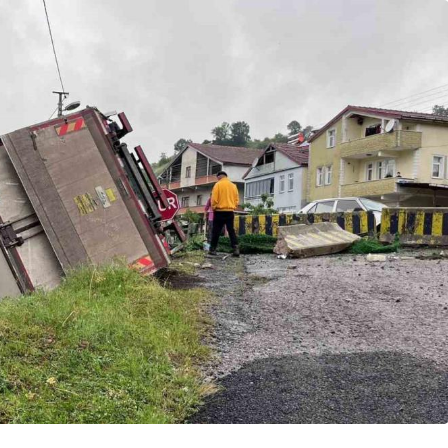
Genel
ersitesi Ekibi
Ankara Elmadağ’da Üç
an Ses Verdi
Ev Cayır Cayır Yandı