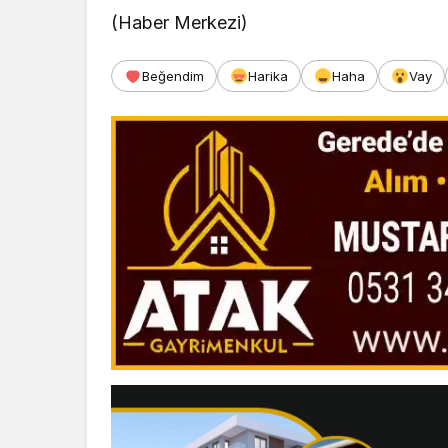
(Haber Merkezi)
Beğendim
Harika
Haha
Vay