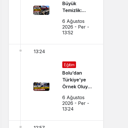
Büyük
Temizlik:
Kapsamlı
6 Ağustos
Çalışma
2026 - Per -
Başlatıldı
13:52
13:24
Eğitim
Bolu’dan
Türkiye’ye
Örnek Oluyor,
Yoğun İlgi
6 Ağustos
Görüyor
2026 - Per -
13:24
12:57