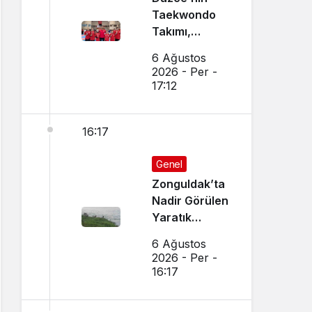
Taekwondo
Takımı,
Amasya’da
6 Ağustos
Başarı
2026 - Per -
Sağladı
17:12
16:17
Genel
Zonguldak’ta
Nadir Görülen
Yaratık
Görüntülendi
6 Ağustos
2026 - Per -
16:17