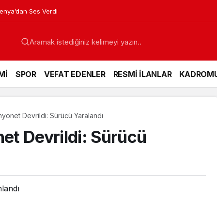
venya’dan Ses Verdi
Mİ
SPOR
VEFAT EDENLER
RESMİ İLANLAR
KADROM
yonet Devrildi: Sürücü Yaralandı
t Devrildi: Sürücü
nlandı