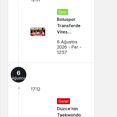
Spor
Boluspor
Transferde
Vites
Yükseltti
6 Ağustos
2026 - Per -
12:57
6
Ağustos
17:12
Genel
Düzce’nin
Taekwondo