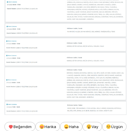
Beğendim
Harika
Haha
Vay
Üzgün