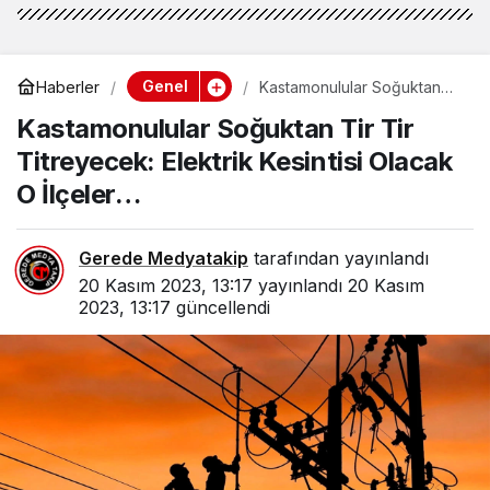
Genel
Haberler
Kastamonulular Soğuktan
Tir Tir Titreyecek: Elektrik
Kastamonulular Soğuktan Tir Tir
Kesintisi Olacak O İlçeler…
Titreyecek: Elektrik Kesintisi Olacak
O İlçeler…
Gerede Medyatakip
tarafından yayınlandı
20 Kasım 2023, 13:17
yayınlandı
20 Kasım
2023, 13:17
güncellendi