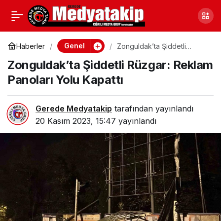
Kastamonulular
0
Paylaş
Soğuktan Tir Tir
Genel
Haberler
Zonguldak’ta Şiddetli
Rüzgar: Reklam Panoları
Zonguldak’ta Şiddetli Rüzgar: Reklam
Yolu Kapattı
Titreyecek: Elektrik
Panoları Yolu Kapattı
Kesintisi Olacak O
Gerede Medyatakip
tarafından yayınlandı
20 Kasım 2023, 15:47
yayınlandı
İlçeler…