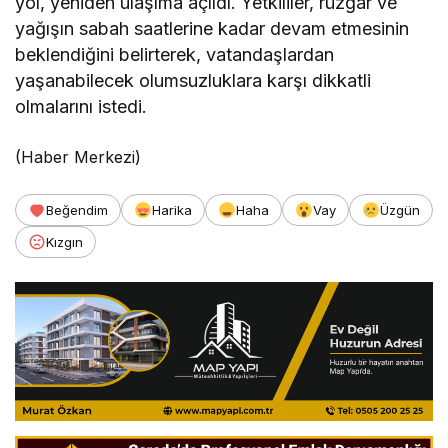
yol, yeniden ulaşıma açıldı. Yetkililer, rüzgar ve
yağışın sabah saatlerine kadar devam etmesinin
beklendiğini belirterek, vatandaşlardan
yaşanabilecek olumsuzluklara karşı dikkatli
olmalarını istedi.
(Haber Merkezi)
Beğendim
Harika
Haha
Vay
Üzgün
Kızgın