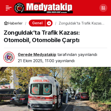
Bilecik’te Huzur ve
0
Paylaş
Güven Uygulaması
Genel
Haberler
Zonguldak’ta Trafik Kazası:
Otomobil, Otomobile Çarptı
Zonguldak’ta Trafik Kazası:
Yapıldı
Otomobil, Otomobile Çarptı
Gerede Medyatakip
tarafından yayınlandı
21 Ekim 2025, 11:00
yayınlandı