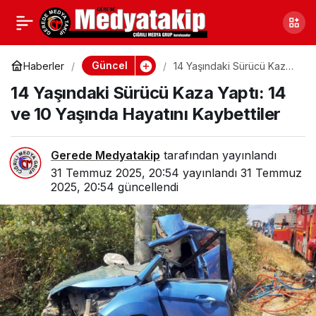
Gerede’de Hatalı
0
Paylaş
Sollama; Faciaya Kıl Payı
Güncel
Haberler
14 Yaşındaki Sürücü Kaza
Yaptı: 14 ve 10 Yaşında
14 Yaşındaki Sürücü Kaza Yaptı: 14
Hayatını Kaybettiler
ve 10 Yaşında Hayatını Kaybettiler
Gerede Medyatakip
tarafından yayınlandı
31 Temmuz 2025, 20:54
yayınlandı
31 Temmuz
2025, 20:54
güncellendi