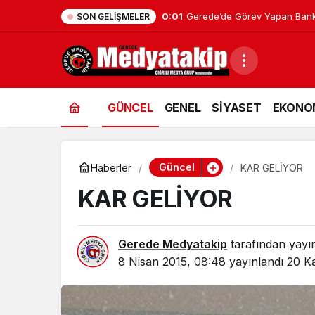
0:01
Gerede’de Görev Yapan Bank
SON GELIŞMELER
GÜNCEL
GENEL
SİYASET
EKONO
Güncel
Haberler
KAR GELİYOR
KAR GELİYOR
Gerede Medyatakip
tarafından yayı
8 Nisan 2015, 08:48
yayınlandı
20 Ka