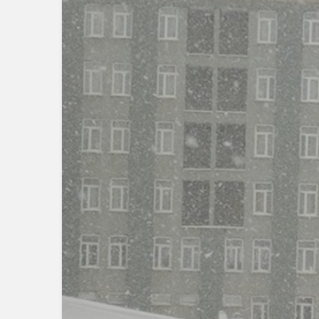
Güncel
Güncel
Ünlü Oyuncu Ülkü Hilal
Gerede’de
Çiftçi’nin Gerede
Banka Müd
Bağlantısı Ortaya Çıktı
Yeni Karar