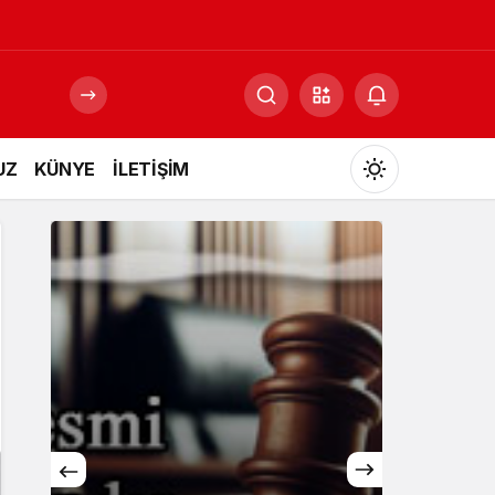
UZ
KÜNYE
İLETİŞİM
Mod
değiştir
Gündüz Modu
Gündüz modunu seçin.
Gece Modu
Gece modunu seçin.