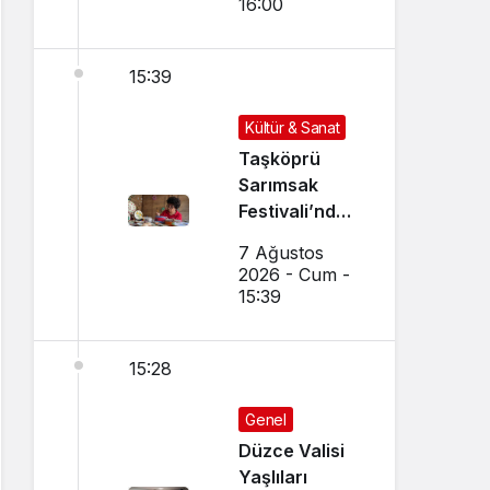
16:00
15:39
Kültür & Sanat
Taşköprü
Sarımsak
Festivali’nde
El Sanatları ve
7 Ağustos
Yöresel
2026 - Cum -
Lezzetler
15:39
Buluştu
15:28
Genel
Düzce Valisi
Yaşlıları