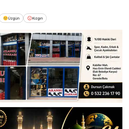
Üzgün
Kızgın