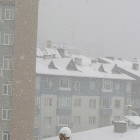
Resmi İlanlar
 Görev Yapan
ürü Hakkında
TEBLİĞ İLANI (BOLU 1.
AİLE MAHKEMESİ)