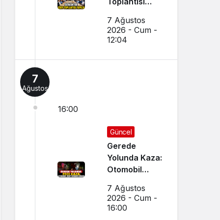
Toplantısı
Yapıldı
7 Ağustos
2026 - Cum -
12:04
7
Ağustos
16:00
Güncel
Gerede
Yolunda Kaza:
Otomobil
Uçup
7 Ağustos
Hurdaya
2026 - Cum -
Döndü
16:00