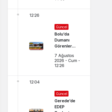
12:26
Güncel
Bolu’da
Dumanı
Görenler
Yangın Sandı,
7 Ağustos
Ekipler
2026 - Cum -
Seferber Oldu
12:26
12:04
Güncel
Gerede’de
EDEP