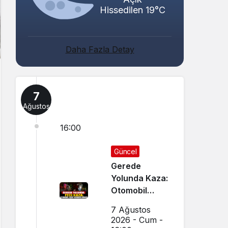
Hissedilen 19°C
Daha Fazla Detay
7
Ağustos
16:00
Güncel
Gerede
Yolunda Kaza:
Otomobil
Uçup
7 Ağustos
Hurdaya
2026 - Cum -
Döndü