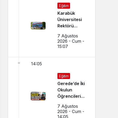
Eğitim
Karabük
Üniversitesi
Rektörü
Kırışık’tan
7 Ağustos
Aday
2026 - Cum -
Öğrencilere
15:07
Tercih Çağrısı
14:05
Eğitim
Gerede’de İki
Okulun
Öğrencileri
Başka Okulda
7 Ağustos
Eğitim
2026 - Cum -
Görecek
14:05