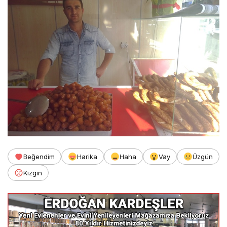
Beğendim
Harika
Haha
Vay
Üzgün
Kızgın