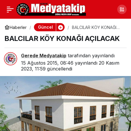
GEREDE CUMA’YI
0
Paylaş
BEKLİYOR!
Güncel
Haberler
BALCILAR KÖY KONAĞI
AÇILACAK
BALCILAR KÖY KONAĞI AÇILACAK
Gerede Medyatakip
tarafından yayınlandı
15 Ağustos 2015, 08:46
yayınlandı
20 Kasım
2023, 11:59
güncellendi