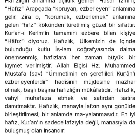
Hafızlığın anlamına açıklık getiren Hasan İzmirli,
“Hafız” Arapçada “koruyan, ezberleyen” anlamına
gelir. Zira o, “korumak, ezberlemek” anlamına
gelen “hıfz” kökünden türetilmiş güzel bir sıfattır.
Kur’an-ı Kerim’in tamamını ezbere bilen kişiye
“Hâfız” diyoruz. Hafızlık, Ülkemizin de içinde
bulunduğu kutlu İs-lam coğrafyasında daima
önemsenmiş, hafızlara her zaman büyük bir
kıymet verilmiştir. Allah Elçisi Hz. Muhammed
Mustafa (sav) “Ümmetimin en şereflileri Kur’ân’ı
ezberleyenlerdir” hadisinin müjdesine mazhar
olmak, başlı başına hafızlığın mükâfatıdır. Hafızlık,
vahyi muhafaza etmek ve satırdan satıra
damıtmaktır. Hafızlık, manayla lafzın aynı gönülde
birleştirilmesi, bir anlamda ma-yalanmasıdır. En iyi
hafız, Kur’an’ın sadece lafzıyla değil, manasıyla da
buluşmuş olan insandır.