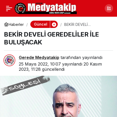
GEREDE’DE FECİ KAZA: 3
0
Paylaş
ÖLÜ
Güncel
Haberler
BEKİR DEVELİ
GEREDELİLER İLE
BEKİR DEVELİ GEREDELİLER İLE
BULUŞACAK
BULUŞACAK
Gerede Medyatakip
tarafından yayınlandı
25 Mayıs 2022, 10:07
yayınlandı
20 Kasım
2023, 11:28
güncellendi