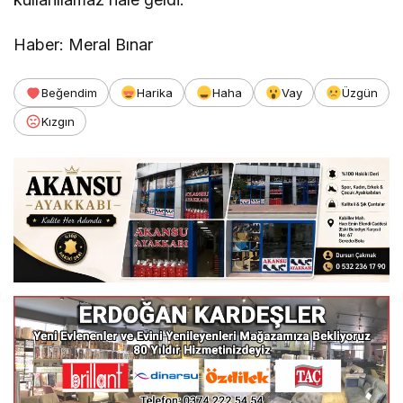
Haber: Meral Bınar
Beğendim
Harika
Haha
Vay
Üzgün
Kızgın