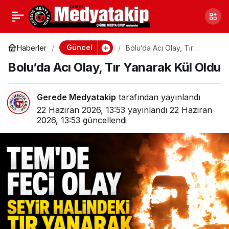
Gerede’de Büyük Final;
0
Paylaş
Saatler Kaldı,
Güncel
Haberler
Bolu’da Acı Olay, Tır
Yanarak Kül Oldu
Bolu’da Acı Olay, Tır Yanarak Kül Oldu
Kaçırmayın!
Gerede Medyatakip
tarafından yayınlandı
22 Haziran 2026, 13:53
yayınlandı
22 Haziran
2026, 13:53
güncellendi