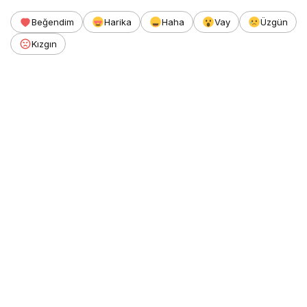
Beğendim
Harika
Haha
Vay
Üzgün
Kızgın