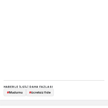
HABERLE ILGILI DAHA FAZLASI
#
Mudurnu
#
ücretsiz fide