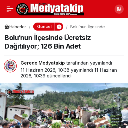
Tanju Özcan’a Nitelikli
0
Paylaş
Cinsel Saldırıdan
Güncel
Haberler
Bolu’nun İlçesinde
Ücretsiz Dağıtılıyor; 126 Bin
Bolu’nun İlçesinde Ücretsiz
Adet
Soruşturma
Dağıtılıyor; 126 Bin Adet
Gerede Medyatakip
tarafından yayınlandı
11 Haziran 2026, 10:38
yayınlandı
11 Haziran
2026, 10:39
güncellendi