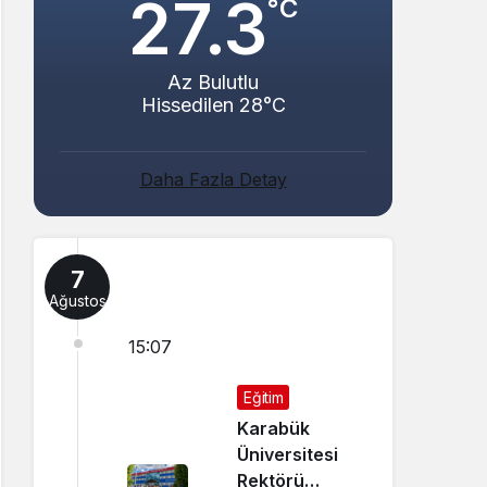
27.3
°C
Az Bulutlu
Hissedilen 28°C
Daha Fazla Detay
7
Ağustos
15:07
Eğitim
Karabük
Üniversitesi
Rektörü