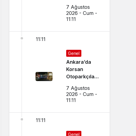
Dükkanın
7 Ağustos
Camı Kırıldı,
2026 - Cum -
Arbede Çıktı
11:11
11:11
Genel
Ankara’da
Korsan
Otoparkçılara
Şok
7 Ağustos
Operasyon:
2026 - Cum -
10 Kişi
11:11
Gözaltına
Alındı
11:11
Genel