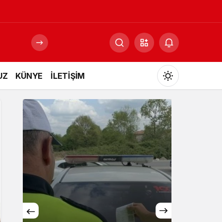
UZ
KÜNYE
İLETİŞİM
Mod
değiştir
Gündüz Modu
Gündüz modunu seçin.
Gece Modu
Gece modunu seçin.