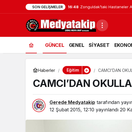
16:48
Zonguldak’taki Hastaneler Af
SON GELIŞMELER
GÜNCEL
GENEL
SİYASET
EKONO
Eğitim
Haberler
CAMCI’DAN OKUL
CAMCI’DAN OKULLA
Gerede Medyatakip
tarafından yayı
12 Şubat 2015, 12:10
yayınlandı
20 Ka