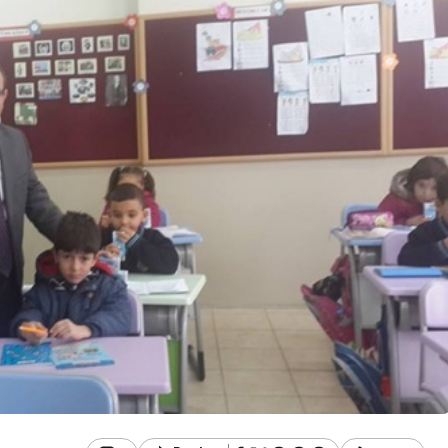
Genel
taki
 Afetlere
Düzce’de 142 Araç Men
lanıyor
Edildi