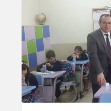
Genel
Genel
Zonguldak’ta Durağa
Zonguldak’
Çarptı, Araziye Uçtu,
Hastaneler
Alev Aldı
Karşı Hazır