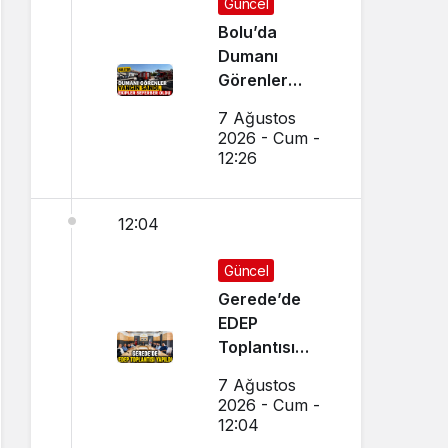
Güncel
Bolu’da
Dumanı
Görenler
Yangın Sandı,
7 Ağustos
Ekipler
2026 - Cum -
Seferber Oldu
12:26
12:04
Güncel
Gerede’de
EDEP
Toplantısı
Yapıldı
7 Ağustos
2026 - Cum -
12:04