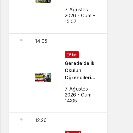
Kırışık’tan
7 Ağustos
Aday
2026 - Cum -
Öğrencilere
15:07
Tercih Çağrısı
14:05
Eğitim
Gerede’de İki
Okulun
Öğrencileri
Başka Okulda
7 Ağustos
Eğitim
2026 - Cum -
Görecek
14:05
12:26