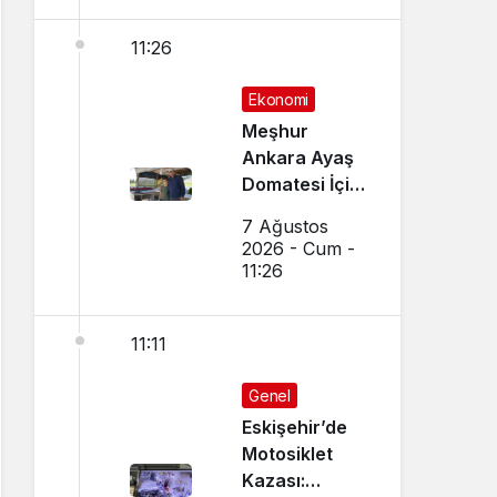
11:26
Ekonomi
Meşhur
Ankara Ayaş
Domatesi İçin
Hasat Vakti
7 Ağustos
Geldi
2026 - Cum -
11:26
11:11
Genel
Eskişehir’de
Motosiklet
Kazası: