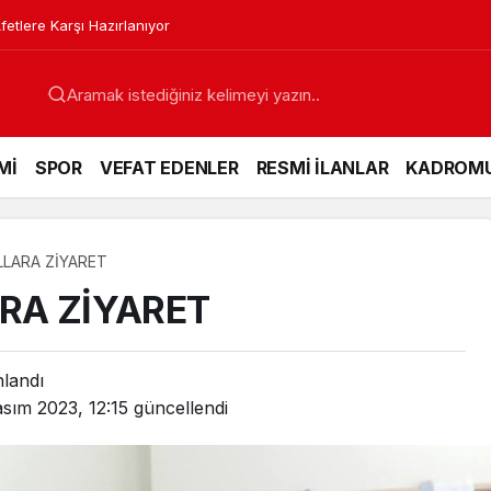
etlere Karşı Hazırlanıyor
Mİ
SPOR
VEFAT EDENLER
RESMİ İLANLAR
KADROM
LARA ZİYARET
RA ZİYARET
nlandı
sım 2023, 12:15
güncellendi