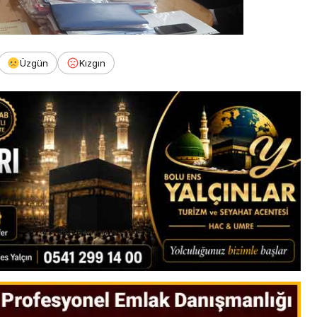
Üzgün
Kızgın