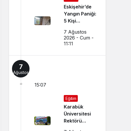
Eskişehir’de
Yangın Paniği:
5 Kişi
Dumandan
7 Ağustos
Etkilendi
2026 - Cum -
11:11
7
Ağustos
15:07
Eğitim
Karabük
Üniversitesi
Rektörü
Kırışık’tan