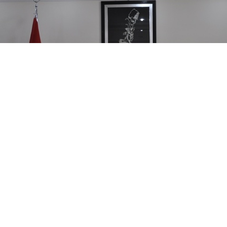
0
Paylaş
Beğen
Gerede
etkisini