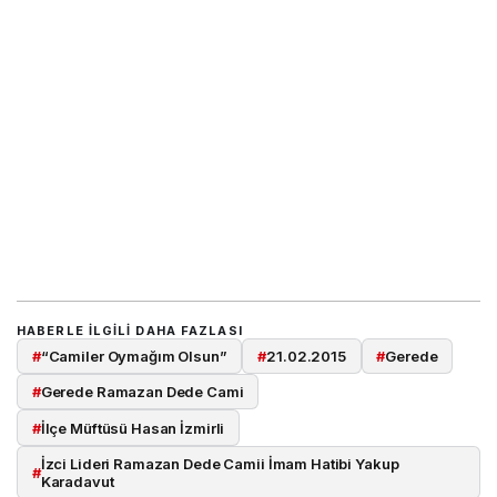
HABERLE ILGILI DAHA FAZLASI
#
“Camiler Oymağım Olsun”
#
21.02.2015
#
Gerede
#
Gerede Ramazan Dede Cami
#
İlçe Müftüsü Hasan İzmirli
İzci Lideri Ramazan Dede Camii İmam Hatibi Yakup
#
Karadavut