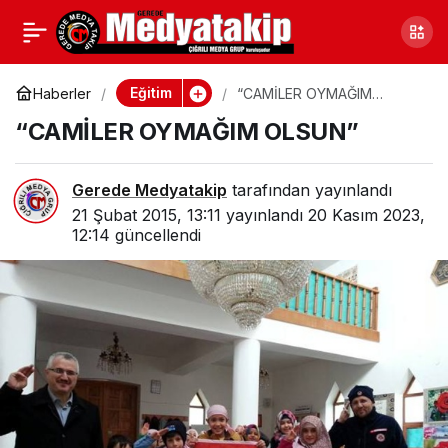
KURSLAR İPTAL EDİLDİ
0
Paylaş
Eğitim
Haberler
“CAMİLER OYMAĞIM
OLSUN”
“CAMİLER OYMAĞIM OLSUN”
Gerede Medyatakip
tarafından yayınlandı
21 Şubat 2015, 13:11
yayınlandı
20 Kasım 2023,
12:14
güncellendi