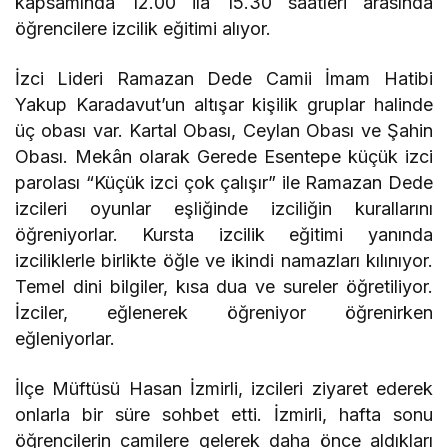
kapsamında 12.00 ila 15.30 saatleri arasında
öğrencilere izcilik eğitimi alıyor.
İzci Lideri Ramazan Dede Camii İmam Hatibi
Yakup Karadavut’un altışar kişilik gruplar halinde
üç obası var. Kartal Obası, Ceylan Obası ve Şahin
Obası. Mekân olarak Gerede Esentepe küçük izci
parolası “Küçük izci çok çalışır” ile Ramazan Dede
izcileri oyunlar eşliğinde izciliğin kurallarını
öğreniyorlar. Kursta izcilik eğitimi yanında
izciliklerle birlikte öğle ve ikindi namazları kılınıyor.
Temel dini bilgiler, kısa dua ve sureler öğretiliyor.
İzciler, eğlenerek öğreniyor öğrenirken
eğleniyorlar.
İlçe Müftüsü Hasan İzmirli, izcileri ziyaret ederek
onlarla bir süre sohbet etti. İzmirli, hafta sonu
öğrencilerin camilere gelerek daha önce aldıkları