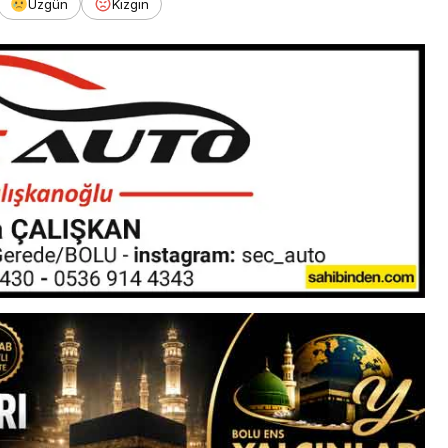
Üzgün
Kızgın