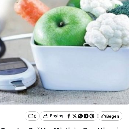
adınlar
Genel
yesi ile
lliğe Adım
Düzce’de Gençlere
Sağlıklı Yaşam Eğitimi
Paylaş
0
Beğen