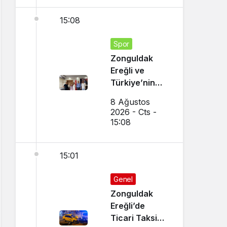
15:08
Spor
Zonguldak
Ereğli ve
Türkiye’nin
Gururu Oldu
8 Ağustos
2026 - Cts -
15:08
15:01
Genel
Zonguldak
Ereğli’de
Ticari Taksi