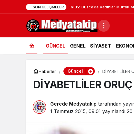
16:32
Düzce’de Kadınlar Mutfak Atö
SON GELIŞMELER
GÜNCEL
GENEL
SİYASET
EKONO
Güncel
Haberler
DİYABETLİLER 
DİYABETLİLER ORUÇ
Gerede Medyatakip
tarafından yayı
1 Temmuz 2015, 09:01
yayınlandı
20