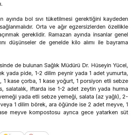
ı.
n ayında bol sıvı tüketilmesi gerektiğini kaydeden
sağlanmalıdır. Orta ve ağır egzersizlerden özellikle
çınmak gereklidir. Ramazan ayında insanlar genel
arını düşünseler de genelde kilo alımı ile bayrama
esinde de bulunan Sağlık Müdürü Dr. Hüseyin Yücel,
ek yada pide, 1-2 dilim peynir yada 1 adet yumurta,
, 1 kase çorba, 1 kase yoğurt, 1 porsiyon etli sebze
 salatalık, iftarda ise 1-2 adet zeytin yada hurma
yemeği yada etli sebze yemeği, salata (az yağlı), 2-
veya 1 dilim börek, ara öğünde ise 2 adet meyve, 1
kase meyve kompostosu ayrıca gece yatarken süt