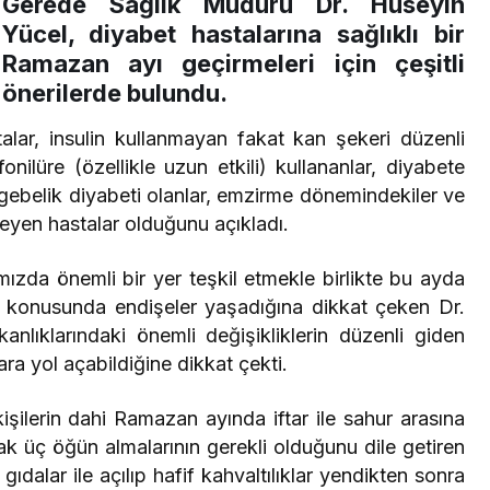
Gerede Sağlık Müdürü Dr. Hüseyin
Yücel, diyabet hastalarına sağlıklı bir
Ramazan ayı geçirmeleri için çeşitli
önerilerde bulundu.
talar, insulin kullanmayan fakat kan şekeri düzenli
onilüre (özellikle uzun etkili) kullananlar, diyabete
, gebelik diyabeti olanlar, emzirme dönemindekiler ve
meyen hastalar olduğunu açıkladı.
ızda önemli bir yer teşkil etmekle birlikte bu ayda
ma konusunda endişeler yaşadığına dikkat çeken Dr.
nlıklarındaki önemli değişikliklerin düzenli giden
ra yol açabildiğine dikkat çekti.
işilerin dahi Ramazan ayında iftar ile sahur arasına
ak üç öğün almalarının gerekli olduğunu dile getiren
gıdalar ile açılıp hafif kahvaltılıklar yendikten sonra