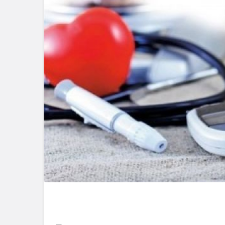
Genel
Düzce’de K
Genel
Mutfak Atöl
Kocaeli Karamürsel’de
Profesyone
Tadilatta Yangın Çıktı
Attı