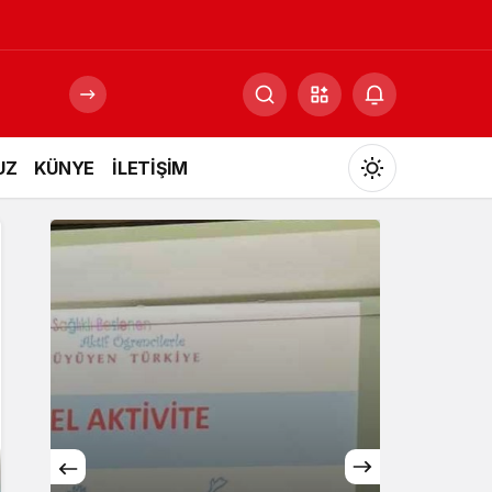
UZ
KÜNYE
İLETİŞİM
Mod
değiştir
Gündüz Modu
Gündüz modunu seçin.
Gece Modu
Gece modunu seçin.