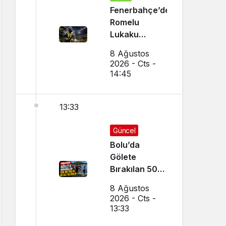
Fenerbahçe’den
Romelu
Lukaku
Transferi!
8 Ağustos
Napoli ile
2026 - Cts -
Görüşmeler
14:45
Başladı
13:33
Güncel
Bolu’da
Gölete
Bırakılan 500
Metrelik Ağ
8 Ağustos
Ele Geçirildi
2026 - Cts -
13:33