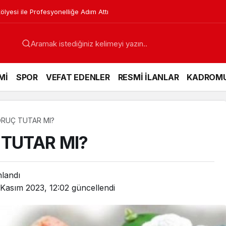
lyesi ile Profesyonelliğe Adım Attı
Mİ
SPOR
VEFAT EDENLER
RESMİ İLANLAR
KADROM
ORUÇ TUTAR MI?
 TUTAR MI?
nlandı
 Kasım 2023, 12:02
güncellendi