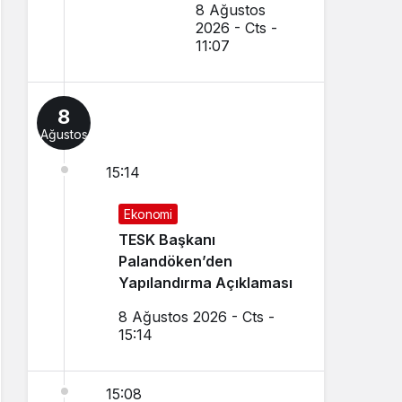
8 Ağustos
Cezaevine
2026 - Cts -
Gönderildi
11:07
8
Ağustos
15:14
Ekonomi
TESK Başkanı
Palandöken’den
Yapılandırma Açıklaması
8 Ağustos 2026 - Cts -
15:14
15:08