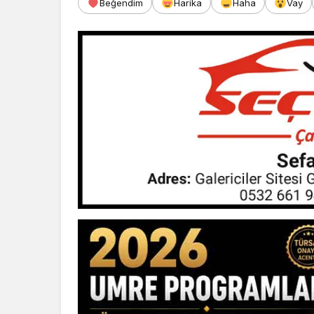
Beğendim
Harika
Haha
Vay