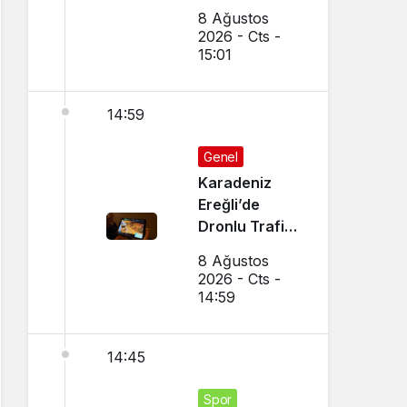
İle Otomobil
8 Ağustos
Çarpıştı
2026 - Cts -
15:01
14:59
Genel
Karadeniz
Ereğli’de
Dronlu Trafik
Denetimi
8 Ağustos
Yapılıyor
2026 - Cts -
14:59
14:45
Spor