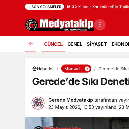
16:32
Düzce’de Kadınlar Mutfak Atö
SON GELIŞMELER
GÜNCEL
GENEL
SİYASET
EKONO
Güncel
Haberler
Geredе’de Sıkı 
Geredе’de Sıkı Denet
Gerede Medyatakip
tarafından yayı
23 Mayıs 2026, 13:53
yayınlandı
23 M