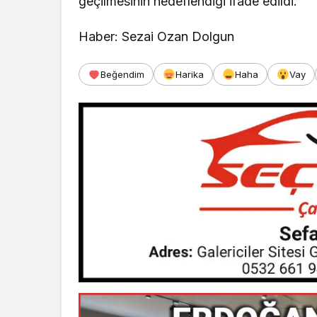
geçilmesinin hedeflendiği ifade edildi.
Haber: Sezai Ozan Dolgun
Beğendim
Harika
Haha
Vay