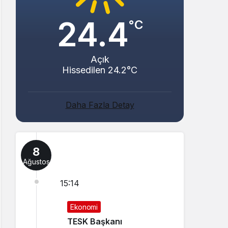
24.4
°C
Açık
Hissedilen 24.2°C
Daha Fazla Detay
8
Ağustos
15:14
Ekonomi
TESK Başkanı