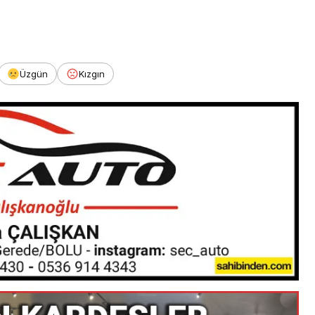
Üzgün
Kızgın