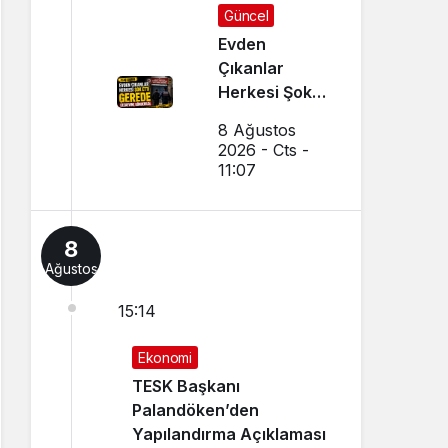
Güncel
Evden
Çıkanlar
Herkesi Şoke
Etti: Gerede
8 Ağustos
Cezaevine
2026 - Cts -
Gönderildi
11:07
8
Ağustos
15:14
Ekonomi
TESK Başkanı
Palandöken’den
Yapılandırma Açıklaması