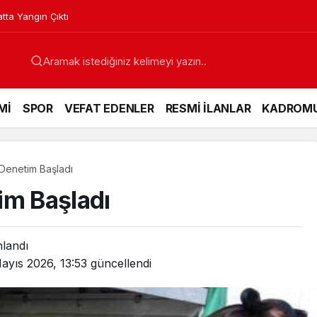
lyesi ile Profesyonelliğe Adım Attı
Mİ
SPOR
VEFAT EDENLER
RESMİ İLANLAR
KADROM
Denetim Başladı
im Başladı
nlandı
ayıs 2026, 13:53
güncellendi