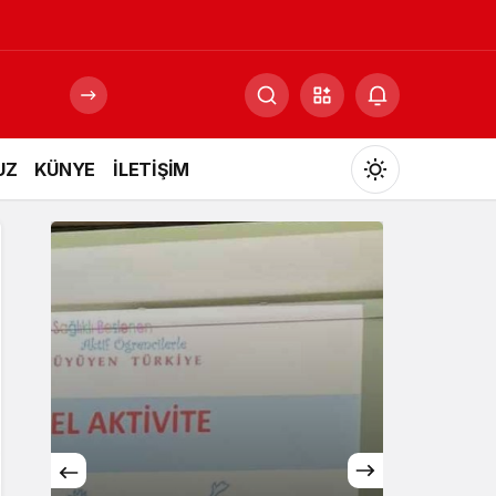
UZ
KÜNYE
İLETİŞİM
Mod
değiştir
Gündüz Modu
Gündüz modunu seçin.
Gece Modu
Gece modunu seçin.