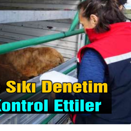
Genel
Düzce’de Kadınlar
Mutfak Atölyesi ile
ramürsel’de
Profesyonelliğe Adım
angın Çıktı
Attı