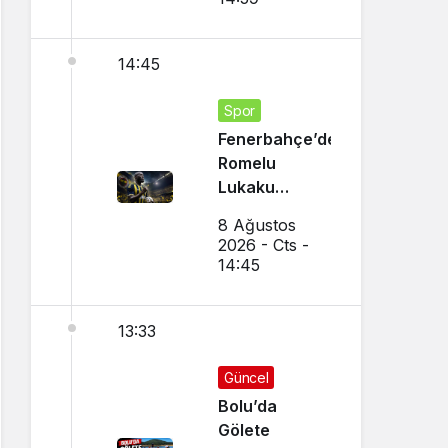
14:45
Spor
Fenerbahçe’den
Romelu
Lukaku
Transferi!
8 Ağustos
Napoli ile
2026 - Cts -
Görüşmeler
14:45
Başladı
13:33
Güncel
Bolu’da
Gölete