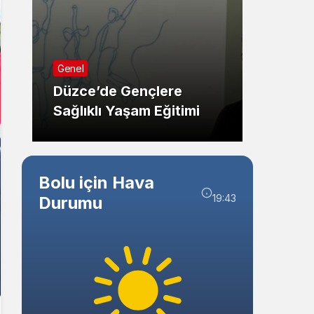
Sistem Modu
Sistem modunu seçin.
Güncel
Genel
Bolu’
Düzce’de Gençlere
Kaym
Sağlıklı Yaşam Eğitimi
Ziyare
Bolu için Hava
19:43
Durumu