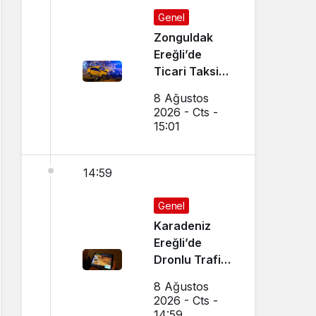
Genel
Zonguldak
Ereğli’de
Ticari Taksi
İle Otomobil
8 Ağustos
Çarpıştı
2026 - Cts -
15:01
14:59
Genel
Karadeniz
Ereğli’de
Dronlu Trafik
Denetimi
8 Ağustos
Yapılıyor
2026 - Cts -
14:59