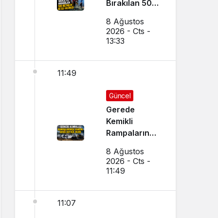
Bırakılan 500
Metrelik Ağ
8 Ağustos
Ele Geçirildi
2026 - Cts -
13:33
11:49
Güncel
Gerede
Kemikli
Rampalarında
Yangın:
8 Ağustos
Araçlar Kül
2026 - Cts -
Oldu
11:49
11:07