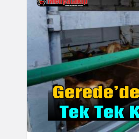
Genel
Kocaeli Ka
Tadilatta Y