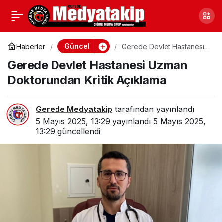
Bolu’da Baharın Renkleri
0
Paylaş
Doğayı Şenlendirdi
Güncel
Haberler
Gerede Devlet Hastanesi
Uzman Doktorundan Kritik
Gerede Devlet Hastanesi Uzman
Açıklama
Doktorundan Kritik Açıklama
Gerede Medyatakip
tarafından yayınlandı
5 Mayıs 2025, 13:29
yayınlandı
5 Mayıs 2025,
13:29
güncellendi