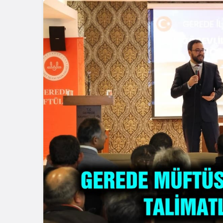
Güncel
Güncel
Gerede’de Esentepe
Girişindeki Ayı
Bolu’da İnş
Görüntüleri Gündem
Kazası: 21 
Oldu
Yaralandı