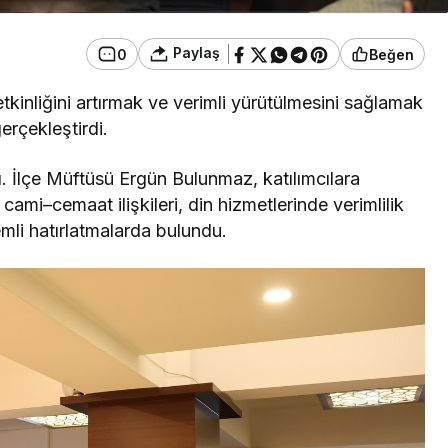
Paylaş
0
Beğen
tkinliğini artırmak ve verimli yürütülmesini sağlamak
erçekleştirdi.
dı. İlçe Müftüsü Ergün Bulunmaz, katılımcılara
cami–cemaat ilişkileri, din hizmetlerinde verimlilik
emli hatırlatmalarda bulundu.