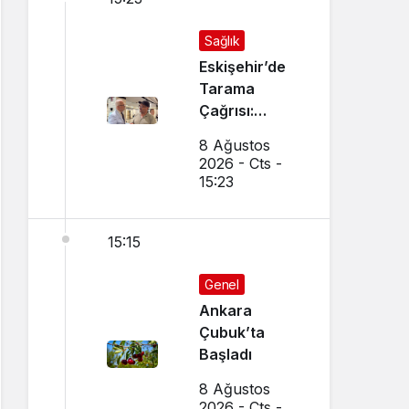
Sağlık
Eskişehir’de
Tarama
Çağrısı:
Birebir
8 Ağustos
Görüştü
2026 - Cts -
15:23
15:15
Genel
Ankara
Çubuk’ta
Başladı
8 Ağustos
2026 - Cts -