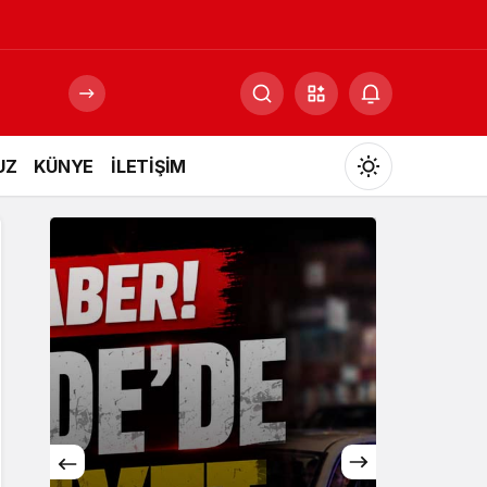
UZ
KÜNYE
İLETİŞİM
Mod
değiştir
Gündüz Modu
Gündüz modunu seçin.
Gece Modu
Gece modunu seçin.