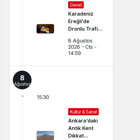
Genel
Karadeniz
Ereğli’de
Dronlu Trafik
Denetimi
8 Ağustos
Yapılıyor
2026 - Cts -
14:59
8
Ağustos
15:30
Kültür & Sanat
Ankara’daki
Antik Kent
Dikkat