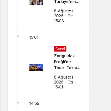
Türkiye’nin
Gururu Oldu
8 Ağustos
2026 - Cts -
15:08
15:01
Genel
Zonguldak
Ereğli’de
Ticari Taksi
İle Otomobil
8 Ağustos
Çarpıştı
2026 - Cts -
15:01
14:59