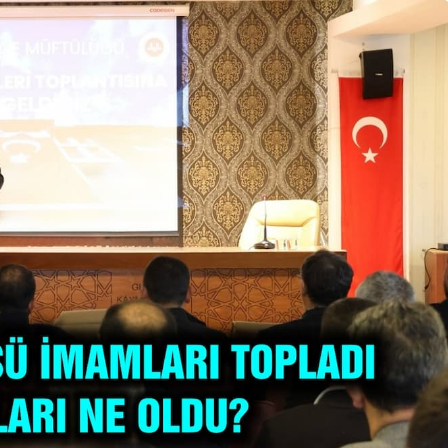
Güncel
aatta İş
Yaşındaki İşçi
Gerede’de Emniyet
Düğmeye Bastı