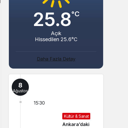
25.8
°C
Açık
Hissedilen 25.6°C
Daha Fazla Detay
8
Ağustos
15:30
Kültür & Sanat
Ankara’daki