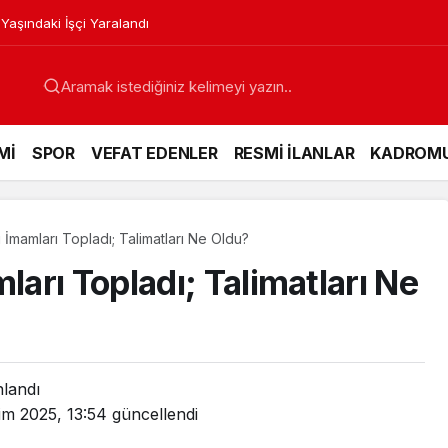
 Yaşındaki İşçi Yaralandı
Mİ
SPOR
VEFAT EDENLER
RESMİ İLANLAR
KADROM
İmamları Topladı; Talimatları Ne Oldu?
arı Topladı; Talimatları Ne
nlandı
im 2025, 13:54
güncellendi