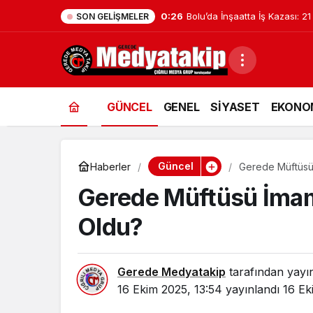
0:26
Bolu’da İnşaatta İş Kazası: 21
SON GELIŞMELER
GÜNCEL
GENEL
SİYASET
EKONO
Güncel
Haberler
Gerede Müftüsü 
Gerede Müftüsü İmaml
Oldu?
Gerede Medyatakip
tarafından yayı
16 Ekim 2025, 13:54
yayınlandı
16 Ek