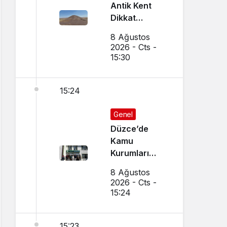
Antik Kent
Dikkat
Çekiyor
8 Ağustos
2026 - Cts -
15:30
15:24
Genel
Düzce’de
Kamu
Kurumları
Arasında İş
8 Ağustos
Birliği
2026 - Cts -
Toplantısı
15:24
Yapıldı
15:23