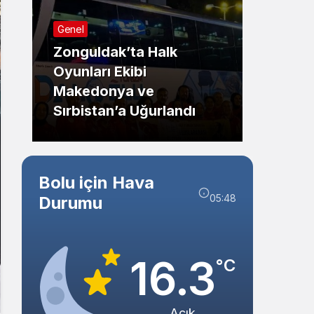
Sistem Modu
Genel
Sistem modunu seçin.
Zonguldak’ta Halk
Oyunları Ekibi
Güncel
Makedonya ve
Sırbistan’a Uğurlandı
Bolu’d
Bolu için Hava
05:48
Durumu
16.3
°C
Açık