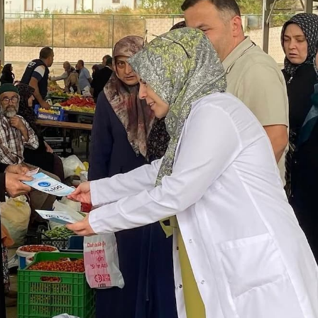
Genel
İlçe Sağlık
Zonguldak’ta HASAD
işti: Yeni
Halk Oyunları Kursları
eve Başladı
Başlıyor