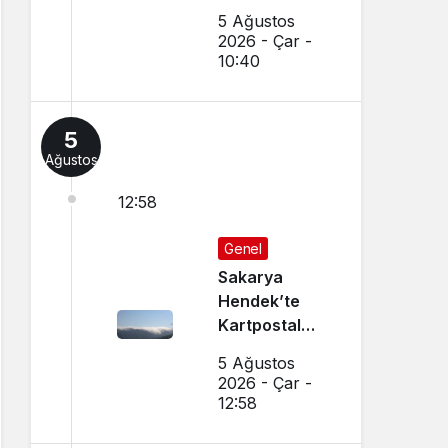
Tanınmış
5 Ağustos
Esnaf
2026 - Çar -
Hayatını
10:40
Kaybetti
5
Ağustos
12:58
Genel
Sakarya
Hendek’te
Kartpostal
Gibi Manzara
5 Ağustos
Büyüledi
2026 - Çar -
12:58