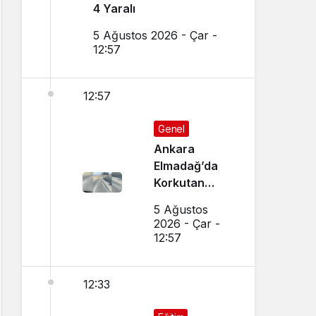
4 Yaralı
5 Ağustos 2026 - Çar -
12:57
12:57
Genel
Ankara
Elmadağ’da
Korkutan
Transmikser
5 Ağustos
Yangını
2026 - Çar -
12:57
12:33