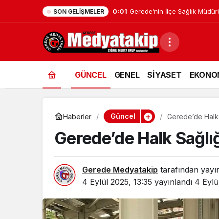
16:47
Zonguldak’ta HASAD Halk Oyu
SON GELIŞMELER
GÜNCEL
GENEL
SİYASET
EKONO
Güncel
Haberler
Gerede’de Halk S
Gerede’de Halk Sağlığı
Gerede Medyatakip
tarafından yayı
4 Eylül 2025, 13:35
yayınlandı
4 Eylü