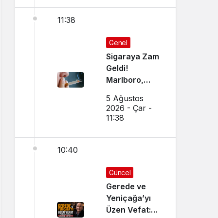
11:38
Genel
Sigaraya Zam
Geldi!
Marlboro,
Parliament,
5 Ağustos
Winston,
2026 - Çar -
Camel JTI
11:38
Grubu
Zamlandı mı?
10:40
İşte 5
Ağustos 2026
Güncel Sigara
Güncel
Fiyatları
Gerede ve
Yeniçağa’yı
Üzen Vefat: