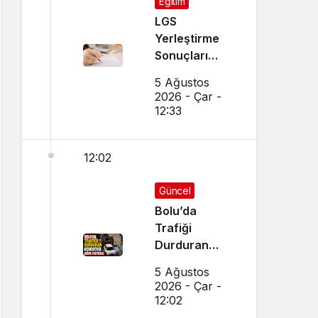
Eğitim
LGS
Yerleştirme
Sonuçları
Açıklandı!
5 Ağustos
Sonuçlar
2026 - Çar -
Nereden
12:33
Sorgulanır,
Nakil
12:02
Başvuruları
Nasıl Yapılır?
Güncel
Bolu’da
Trafiği
Durduran
Konvoya Ağır
5 Ağustos
Fatura
2026 - Çar -
12:02