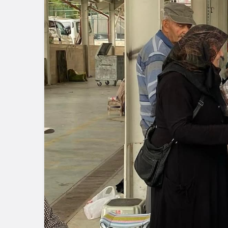
Güncel
Gerede’nin 
Müdürü Değ
Müdür Gör