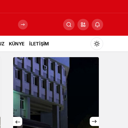
UZ
KÜNYE
İLETİŞİM
Mod
değiştir
Gündüz Modu
Gündüz modunu seçin.
Gece Modu
Gece modunu seçin.