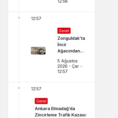
12:58
12:57
Genel
Zonguldak’ta
İncir
Ağacından
Düşen Adam
5 Ağustos
Ağır
2026 - Çar -
Yaralandı
12:57
12:57
Genel
Ankara Elmadağ’da
Zincirleme Trafik Kazası: