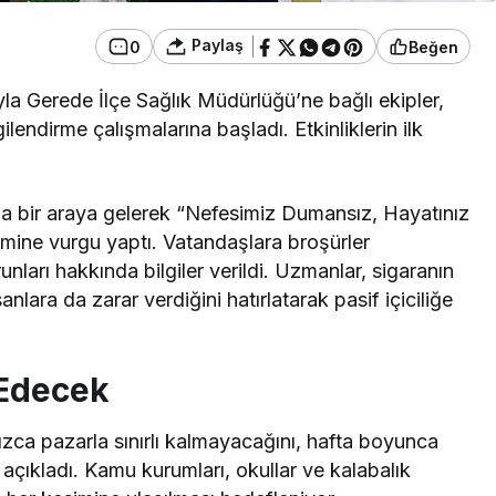
Paylaş
0
Beğen
yla Gerede İlçe Sağlık Müdürlüğü’ne bağlı ekipler,
lendirme çalışmalarına başladı. Etkinliklerin ilk
rla bir araya gelerek “Nefesimiz Dumansız, Hayatınız
emine vurgu yaptı. Vatandaşlara broşürler
runları hakkında bilgiler verildi. Uzmanlar, sigaranın
nlara da zarar verdiğini hatırlatarak pasif içiciliğe
Edecek
alnızca pazarla sınırlı kalmayacağını, hafta boyunca
i açıkladı. Kamu kurumları, okullar ve kalabalık