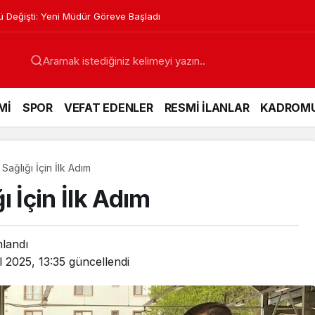
nları Kursları Başlıyor
Mİ
SPOR
VEFAT EDENLER
RESMİ İLANLAR
KADROM
ağlığı İçin İlk Adım
 İçin İlk Adım
nlandı
l 2025, 13:35
güncellendi