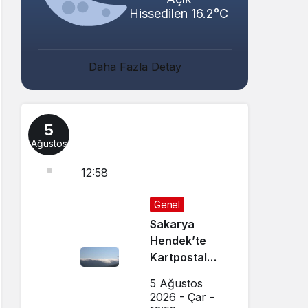
Hissedilen 16.2°C
Daha Fazla Detay
5
Ağustos
12:58
Genel
Sakarya
Hendek’te
Kartpostal
Gibi Manzara
5 Ağustos
Büyüledi
2026 - Çar -