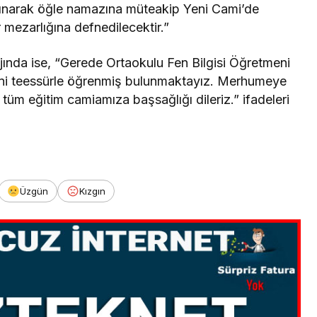
lınarak öğle namazına müteakip Yeni Cami’de
mezarlığına defnedilecektir.”
jında ise, “Gerede Ortaokulu Fen Bilgisi Öğretmeni
rini teessürle öğrenmiş bulunmaktayız. Merhumeye
 tüm eğitim camiamıza başsağlığı dileriz.” ifadeleri
Üzgün
Kızgın