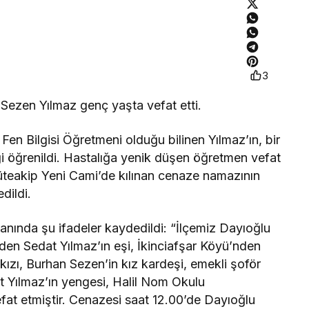
3
ezen Yılmaz genç yaşta vefat etti.
en Bilgisi Öğretmeni olduğu bilinen Yılmaz’ın, bir
iği öğrenildi. Hastalığa yenik düşen öğretmen vefat
müteakip Yeni Cami’de kılınan cenaze namazının
dildi.
anında şu ifadeler kaydedildi: “İlçemiz Dayıoğlu
den Sedat Yılmaz’ın eşi, İkinciafşar Köyü’nden
zı, Burhan Sezen’in kız kardeşi, emekli şoför
rat Yılmaz’ın yengesi, Halil Nom Okulu
at etmiştir. Cenazesi saat 12.00’de Dayıoğlu