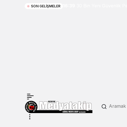
16:39
30 Bin Yeni Güvenlik P
SON GELIŞMELER