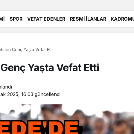
Mİ
SPOR
VEFAT EDENLER
RESMİ İLANLAR
KADROM
men Genç Yaşta Vefat Etti
enç Yaşta Vefat Etti
nlandı
ak 2025, 16:03
güncellendi