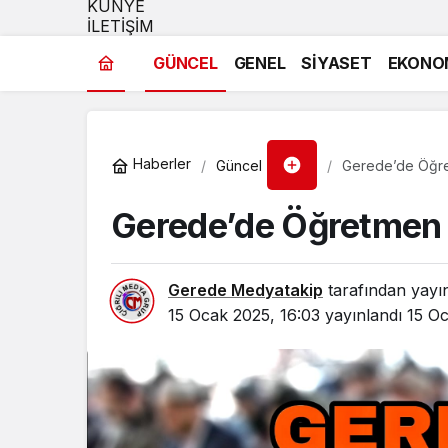
KÜNYE
İLETİŞİM
GÜNCEL
GENEL
SİYASET
EKONO
Haberler
Güncel
Gerede’de Öğret
Gerede’de Öğretmen G
Gerede Medyatakip
tarafından yayı
15 Ocak 2025, 16:03
yayınlandı
15 Oc