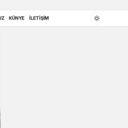
UZ
KÜNYE
İLETİŞİM
Mod
değiştir
Gündüz Modu
Gündüz modunu seçin.
Gece Modu
Gece modunu seçin.
Sistem Modu
Sistem modunu seçin.