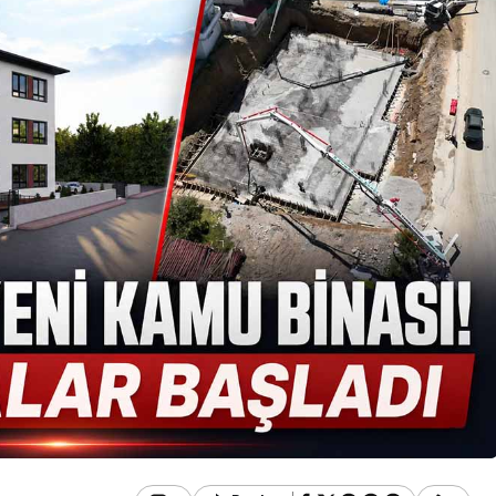
Güncel
Çirkin Olay:
oruşturma
Geredeli Tanınmış
Siyasetçinin Acı Günü