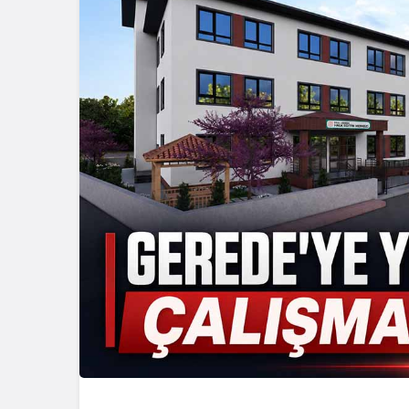
Güncel
Gerede’de 
Emniyet S
Başlattı