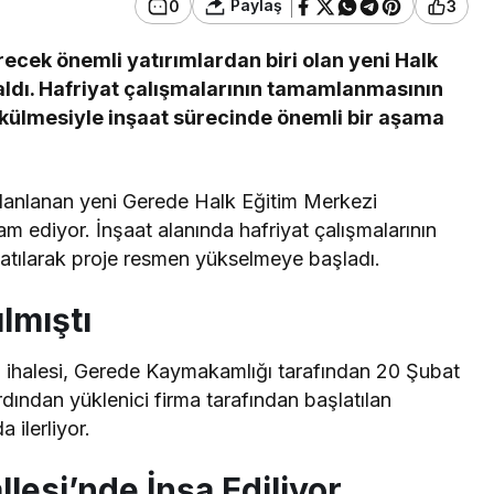
Paylaş
0
3
ecek önemli yatırımlardan biri olan yeni Halk
 aldı. Hafriyat çalışmalarının tamamlanmasının
külmesiyle inşaat sürecinde önemli bir aşama
planlanan yeni Gerede Halk Eğitim Merkezi
am ediyor. İnşaat alanında hafriyat çalışmalarının
tılarak proje resmen yükselmeye başladı.
lmıştı
m ihalesi, Gerede Kaymakamlığı tarafından 20 Şubat
ardından yüklenici firma tarafından başlatılan
 ilerliyor.
llesi’nde İnşa Ediliyor