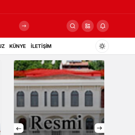
UZ
KÜNYE
İLETİŞİM
Mod
değiştir
Gündüz Modu
Gündüz modunu seçin.
Gece Modu
Gece modunu seçin.