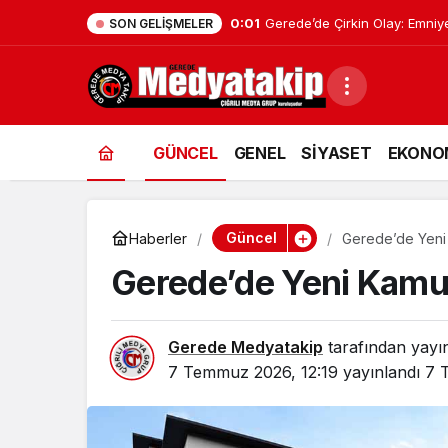
0:01
Geredeli Tanınmış Siyasetçin
SON GELIŞMELER
GÜNCEL
GENEL
SİYASET
EKONO
Güncel
Haberler
Gerede’de Yeni 
Gerede’de Yeni Kamu 
Gerede Medyatakip
tarafından yayı
7 Temmuz 2026, 12:19
yayınlandı
7 