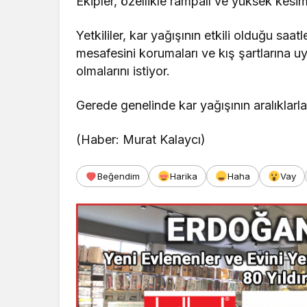
Ekipler, özellikle rampalı ve yüksek kesi
Yetkililer, kar yağışının etkili olduğu saat
mesafesini korumaları ve kış şartlarına u
olmalarını istiyor.
Gerede genelinde kar yağışının aralıklarla
(Haber: Murat Kalaycı)
Beğendim
Harika
Haha
Vay