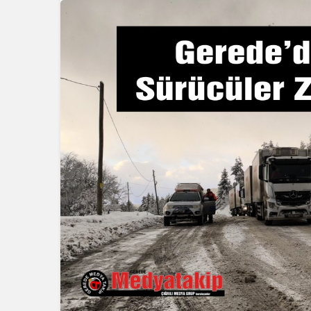
Güncel
Güncel
Gerede Kemikli
Evden Çıka
Rampalarında Yangın:
Şoke Etti:
Araçlar Kül Oldu
Cezaevine 