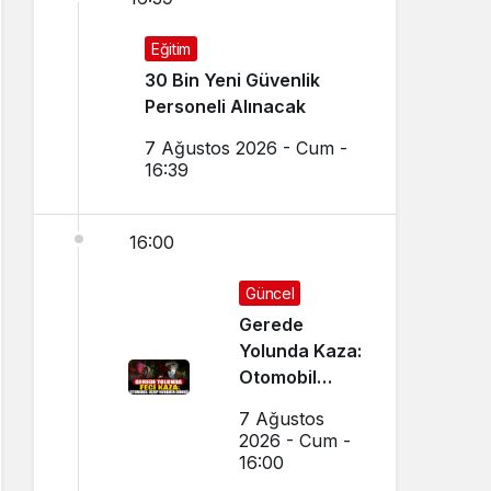
Eğitim
30 Bin Yeni Güvenlik
Personeli Alınacak
7 Ağustos 2026 - Cum -
16:39
16:00
Güncel
Gerede
Yolunda Kaza:
Otomobil
Uçup
7 Ağustos
Hurdaya
2026 - Cum -
Döndü
16:00