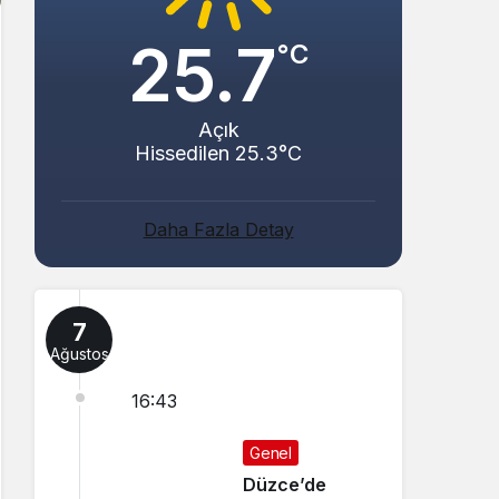
25.7
°C
Açık
Hissedilen 25.3°C
Daha Fazla Detay
7
Ağustos
16:43
Genel
Düzce’de