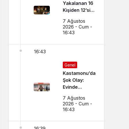
Yakalanan 16
Kişiden 12’si
Tutuklandı
7 Ağustos
2026 - Cum -
16:43
16:43
Genel
Kastamonu’da
Şok Olay:
Evinde
Vurulmuş
7 Ağustos
Halde
2026 - Cum -
Bulundu
16:43
16:39