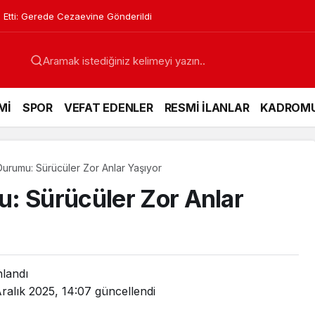
 Etti: Gerede Cezaevine Gönderildi
Mİ
SPOR
VEFAT EDENLER
RESMİ İLANLAR
KADROM
urumu: Sürücüler Zor Anlar Yaşıyor
: Sürücüler Zor Anlar
nlandı
ralık 2025, 14:07
güncellendi