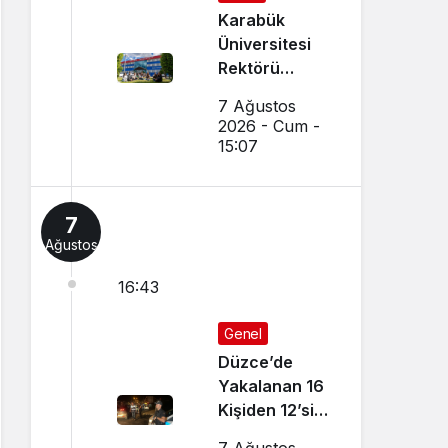
Karabük
Üniversitesi
Rektörü
Kırışık’tan
7 Ağustos
Aday
2026 - Cum -
Öğrencilere
15:07
Tercih Çağrısı
7
Ağustos
16:43
Genel
Düzce’de
Yakalanan 16
Kişiden 12’si
Tutuklandı