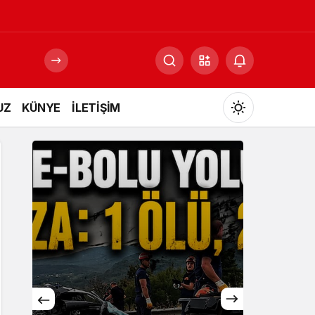
UZ
KÜNYE
İLETİŞİM
Mod
değiştir
Gündüz Modu
Gündüz modunu seçin.
Gece Modu
Gece modunu seçin.