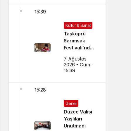
15:39
Kültür & Sanat
Taşköprü
Sarımsak
Festivali’nde
El Sanatları ve
7 Ağustos
Yöresel
2026 - Cum -
Lezzetler
15:39
Buluştu
15:28
Genel
Düzce Valisi
Yaşlıları
Unutmadı