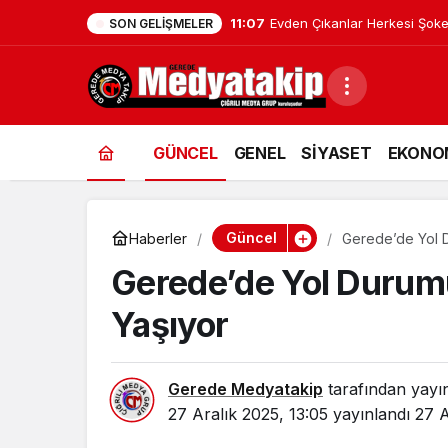
11:07
Evden Çıkanlar Herkesi Şoke
SON GELIŞMELER
GÜNCEL
GENEL
SİYASET
EKONO
Güncel
Haberler
Gerede’de Yol D
Gerede’de Yol Durumu
Yaşıyor
Gerede Medyatakip
tarafından yayı
27 Aralık 2025, 13:05
yayınlandı
27 A