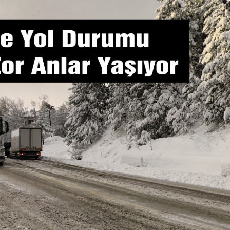
Güncel
nlar Herkesi
 Gerede
Gerede-Bolu Yolunda
Gönderildi
Kaza: 1 Ölü, 2 Yaralı