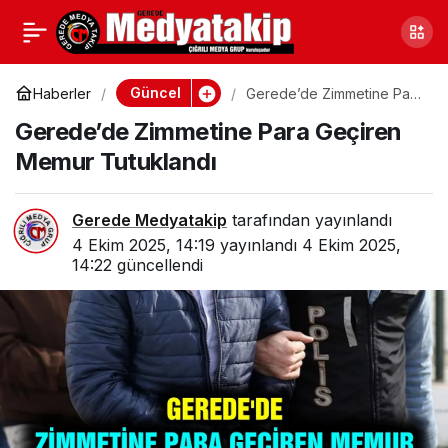
Gerede ve Bolu’yu
0
Paylaş
Üzecek Haber; Resmi
Güncel
Haberler
Gerede’de Zimmetine Para
Geçiren Memur Tutuklandı
Gerede’de Zimmetine Para Geçiren
Gazete’de Yayımlandı
Memur Tutuklandı
Gerede Medyatakip
tarafından yayınlandı
4 Ekim 2025, 14:19
yayınlandı
4 Ekim 2025,
14:22
güncellendi