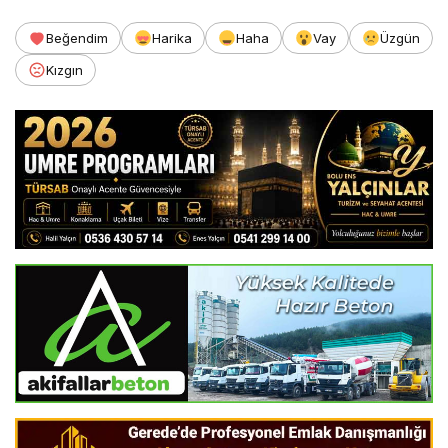
Beğendim
Harika
Haha
Vay
Üzgün
Kızgın