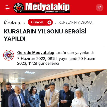
GEREDE TSO’DA İLK
0
Paylaş
YARDIM KURSU
Güncel
Haberler
KURSLARIN YILSONU
SERGİSİ YAPILDI
KURSLARIN YILSONU SERGİSİ
YAPILDI
Gerede Medyatakip
tarafından yayınlandı
7 Haziran 2022, 08:55
yayınlandı
20 Kasım
2023, 11:28
güncellendi