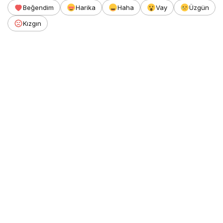
Beğendim
Harika
Haha
Vay
Üzgün
Kızgın