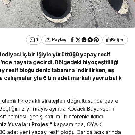
Paylaş
0
Beğen
diyesi iş birliğiyle yürüttüğü yapay resif
i’nde hayata geçirdi. Bölgedeki biyoçeşitliliği
resif bloğu deniz tabanına indirilirken, eş
 çalışmalarıyla 6 bin adet markalı yavru balık
ebilirlik odaklı stratejileri doğrultusunda çevre
Geçtiğimiz yıl mayıs ayında Kocaeli Büyükşehir
if hamlesi, geniş katılımlı bir törenle ikinci
iz Yuvaları Projesi
” kapsamında, OYAK
100 adet yeni yapay resif bloğu Darıca açıklarında