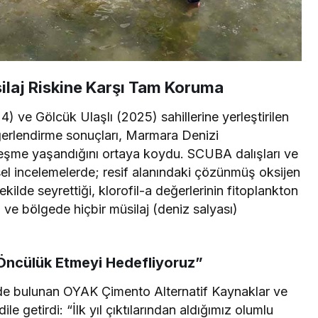
silaj Riskine Karşı Tam Koruma
) ve Gölcük Ulaşlı (2025) sahillerine yerleştirilen
eğerlendirme sonuçları, Marmara Denizi
ileşme yaşandığını ortaya koydu. SCUBA dalışları ve
sel incelemelerde; resif alanındaki çözünmüş oksijen
ekilde seyrettiği, klorofil-a değerlerinin fitoplankton
 ve bölgede hiçbir müsilaj (deniz salyası)
Öncülük Etmeyi Hedefliyoruz”
rde bulunan OYAK Çimento Alternatif Kaynaklar ve
le getirdi: “İlk yıl çıktılarından aldığımız olumlu