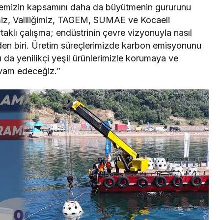
rojemizin kapsamını daha da büyütmenin gururunu
miz, Valiliğimiz, TAGEM, SUMAE ve Kocaeli
aklı çalışma; endüstrinin çevre vizyonuyla nasıl
den biri. Üretim süreçlerimizde karbon emisyonunu
ı da yenilikçi yeşil ürünlerimizle korumaya ve
evam edeceğiz.”