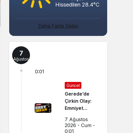
Hissedilen 28.4°C
Daha Fazla Detay
7
Ağustos
0:01
Güncel
Gerede’de
Çirkin Olay:
Emniyet
Soruşturma
7 Ağustos
Başlattı
2026 - Cum -
0:01