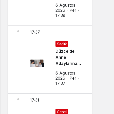
Cayır Yandı
6 Ağustos
2026 - Per -
17:38
17:37
Sağlık
Düzce’de
Anne
Adaylarına
Özel Ev
6 Ağustos
Ziyaretleri
2026 - Per -
Yapılıyor
17:37
17:31
Genel