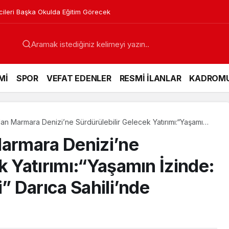
gın Sandı, Ekipler Seferber Oldu
Mİ
SPOR
VEFAT EDENLER
RESMİ İLANLAR
KADROM
n Marmara Denizi’ne Sürdürülebilir Gelecek Yatırımı:“Yaşamın
vaları Projesi” Darıca Sahili’nde Büyüyor
armara Denizi’ne
k Yatırımı:“Yaşamın İzinde:
i” Darıca Sahili’nde