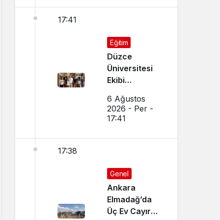
17:41
Eğitim
Düzce
Üniversitesi
Ekibi
Slovenya’dan
6 Ağustos
Ses Verdi
2026 - Per -
17:41
17:38
Genel
Ankara
Elmadağ’da
Üç Ev Cayır