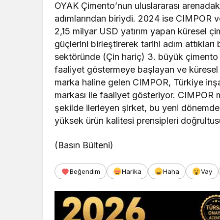
OYAK Çimento’nun uluslararası arenadaki
adımlarından biriydi. 2024 ise CIMPOR 
2,15 milyar USD yatırım yapan küresel çi
güçlerini birleştirerek tarihi adım attıkla
sektöründe (Çin hariç) 3. büyük çimento
faaliyet göstermeye başlayan ve küresel
marka haline gelen CIMPOR, Türkiye inş
markası ile faaliyet gösteriyor. CIMPOR
şekilde ilerleyen şirket, bu yeni dönemd
yüksek ürün kalitesi prensipleri doğrult
(Basın Bülteni)
Beğendim
Harika
Haha
Vay