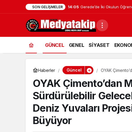
12:26
Bolu’da Dumanı Görenler Yan
SON GELIŞMELER
GÜNCEL
GENEL
SİYASET
EKONO
Güncel
Haberler
OYAK Çimento’da
İzinde: Deniz Yu
OYAK Çimento’dan M
Sürdürülebilir Gelece
Deniz Yuvaları Projes
Büyüyor