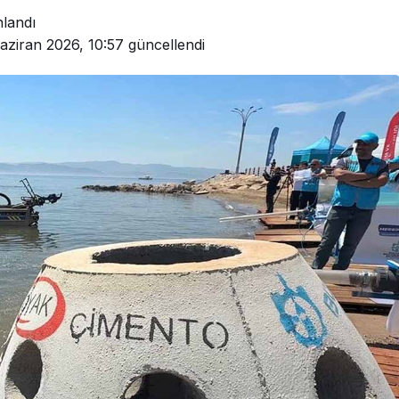
nlandı
aziran 2026, 10:57
güncellendi
Güncel
İki Okulun
Bolu’da Dumanı Görenle
i Başka
Yangın Sandı, Ekipler
tim Görecek
Seferber Oldu