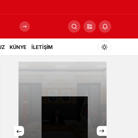
UZ
KÜNYE
İLETİŞİM
Mod
değiştir
Gündüz Modu
Gündüz modunu seçin.
Gece Modu
Gece modunu seçin.