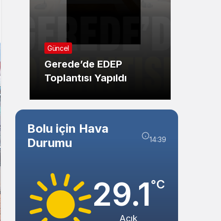
Sistem Modu
Sistem modunu seçin.
Ekonom
Güncel
r
Meşhu
Gerede’de EDEP
Domat
Toplantısı Yapıldı
Vakti
Bolu için Hava
14:39
Durumu
29.1
°C
Açık