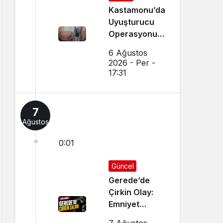
Kastamonu’da
Uyuşturucu
Operasyonu:
15 Gözaltı Var
6 Ağustos
2026 - Per -
17:31
7
Ağustos
0:01
Güncel
Gerede’de
Çirkin Olay:
Emniyet
Soruşturma