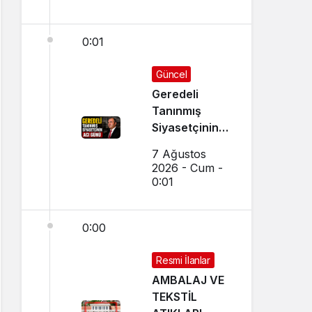
0:01
Güncel
Geredeli
Tanınmış
Siyasetçinin
Acı Günü
7 Ağustos
2026 - Cum -
0:01
0:00
Resmi İlanlar
AMBALAJ VE
TEKSTİL