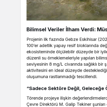
Bilimsel Veriler İlham Verdi: Mü
Projenin ilk fazında Gebze Eskihisar (2024
100’er adetlik yapay resif bloklarında d
ekosisteminde ölçülebilir düzeyde bir iy
düzenli su örneklemeleriyle yapılan bilim
seviyesinin 8 mg/L civarında sağlıklı bir ş
aktivitesini en ideal düzeyde desteklediği
oluşumuna rastlanmadığı tescillendi.
“Sadece Sektöre Değil, Geleceğe 
Törende projeye ilişkin değerlendirmele
Çevre Direktörü M. Galip Tekiner şunları di