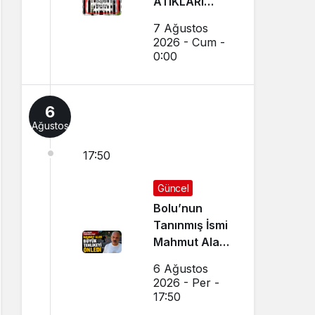
ATIKLARI
TOPLAMA
7 Ağustos
İHALELERİ
2026 - Cum -
(GEREDE
0:00
BELEDİYESİ)
6
Ağustos
17:50
Güncel
Bolu’nun
Tanınmış İsmi
Mahmut Alan
Büyük
6 Ağustos
Tehlikeyi
2026 - Per -
Önledi
17:50