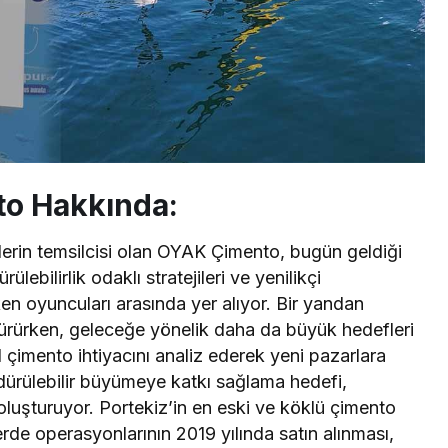
o Hakkında:
erin temsilcisi olan OYAK Çimento, bugün geldiği
ebilirlik odaklı stratejileri ve yenilikçi
ken oyuncuları arasında yer alıyor. Bir yandan
ürürken, geleceğe yönelik daha da büyük hedefleri
el çimento ihtiyacını analiz ederek yeni pazarlara
ürdürülebilir büyümeye katkı sağlama hedefi,
luşturuyor. Portekiz’in en eski ve köklü çimento
e operasyonlarının 2019 yılında satın alınması,