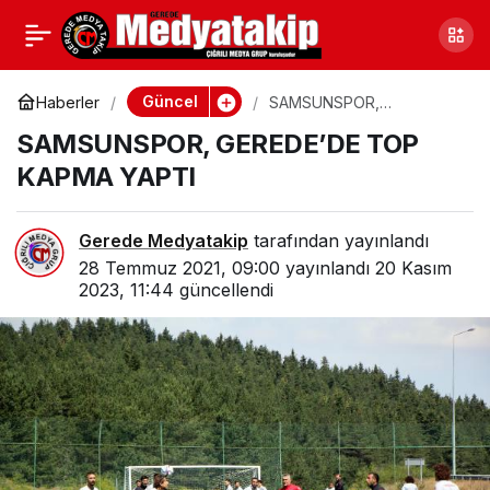
AYNI ANDA İKİ ORGAN
0
Paylaş
NAKLEDİLDİ
Güncel
Haberler
SAMSUNSPOR,
GEREDE’DE TOP KAPMA
SAMSUNSPOR, GEREDE’DE TOP
YAPTI
KAPMA YAPTI
Gerede Medyatakip
tarafından yayınlandı
28 Temmuz 2021, 09:00
yayınlandı
20 Kasım
2023, 11:44
güncellendi