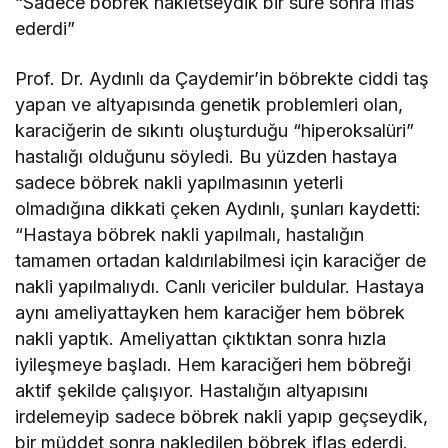
“Sadece böbrek nakletseydik bir süre sonra iflas
ederdi”
Prof. Dr. Aydınlı da Çaydemir’in böbrekte ciddi taş
yapan ve altyapısında genetik problemleri olan,
karaciğerin de sıkıntı oluşturduğu “hiperoksalüri”
hastalığı olduğunu söyledi. Bu yüzden hastaya
sadece böbrek nakli yapılmasının yeterli
olmadığına dikkati çeken Aydınlı, şunları kaydetti:
“Hastaya böbrek nakli yapılmalı, hastalığın
tamamen ortadan kaldırılabilmesi için karaciğer de
nakli yapılmalıydı. Canlı vericiler buldular. Hastaya
aynı ameliyattayken hem karaciğer hem böbrek
nakli yaptık. Ameliyattan çıktıktan sonra hızla
iyileşmeye başladı. Hem karaciğeri hem böbreği
aktif şekilde çalışıyor. Hastalığın altyapısını
irdelemeyip sadece böbrek nakli yapıp geçseydik,
bir müddet sonra nakledilen böbrek iflas ederdi.