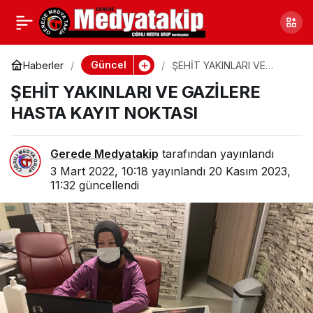
EZANI GÜZEL OKUMAK
0
Paylaş
İÇİN 2. GRUP EĞİTİMDE
Güncel
Haberler
ŞEHİT YAKINLARI VE
GAZİLERE HASTA KAYIT
ŞEHİT YAKINLARI VE GAZİLERE
NOKTASI
HASTA KAYIT NOKTASI
Gerede Medyatakip
tarafından yayınlandı
3 Mart 2022, 10:18
yayınlandı
20 Kasım 2023,
11:32
güncellendi