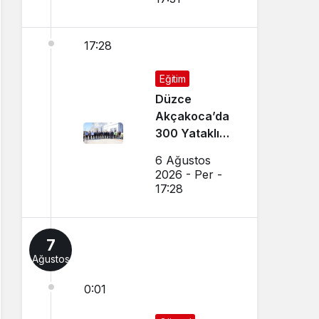
17:28
Eğitim
Düzce
Akçakoca’da
300 Yataklı
Modern Yurt
6 Ağustos
İnşaatı Devam
2026 - Per -
Ediyor
17:28
7
Ağustos
0:01