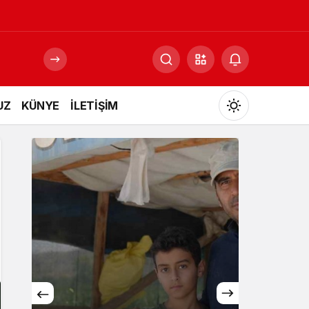
UZ
KÜNYE
İLETİŞİM
Mod
değiştir
Gündüz Modu
Gündüz modunu seçin.
Gece Modu
Gece modunu seçin.