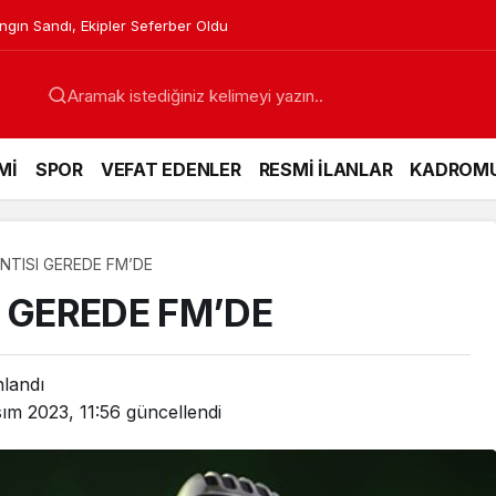
apıldı
Mİ
SPOR
VEFAT EDENLER
RESMİ İLANLAR
KADROM
NTISI GEREDE FM’DE
I GEREDE FM’DE
nlandı
ım 2023, 11:56
güncellendi