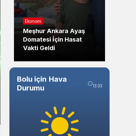
Sistem Modu
Sistem modunu seçin.
Ekonomi
Genel
Meşhur Ankara Ayaş
Eskiş
Domatesi İçin Hasat
Kazas
Vakti Geldi
Kırıld
Bolu için Hava
13:33
Durumu