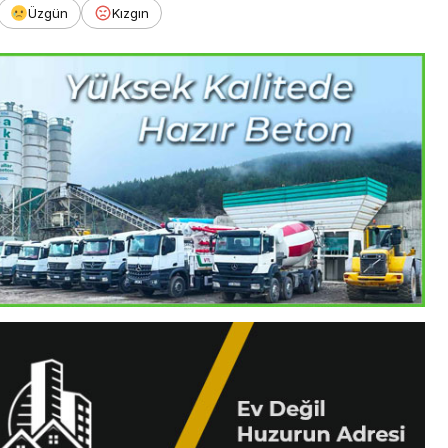
Üzgün
Kızgın