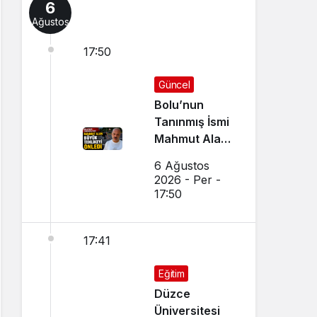
6
Ağustos
17:50
Güncel
Bolu’nun
Tanınmış İsmi
Mahmut Alan
Büyük
6 Ağustos
Tehlikeyi
2026 - Per -
Önledi
17:50
17:41
Eğitim
Düzce
Üniversitesi