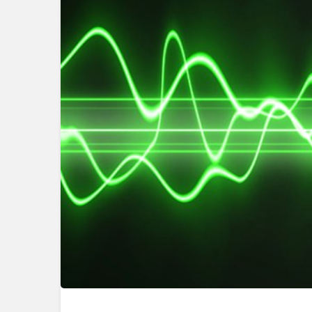
Güncel
Bolu’da Du
Yangın San
Seferber 