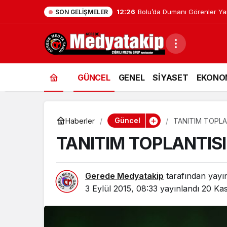
12:04
Gerede’de EDEP Toplantısı Y
SON GELIŞMELER
GÜNCEL
GENEL
SİYASET
EKONO
Güncel
Haberler
TANITIM TOPLA
TANITIM TOPLANTIS
Gerede Medyatakip
tarafından yayı
3 Eylül 2015, 08:33
yayınlandı
20 Kas