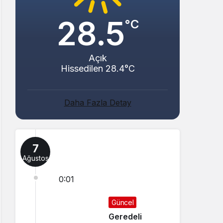
28.5
°C
Açık
Hissedilen 28.4°C
Daha Fazla Detay
7
Ağustos
0:01
Güncel
Geredeli