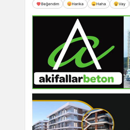
Beğendim
Harika
Haha
Vay