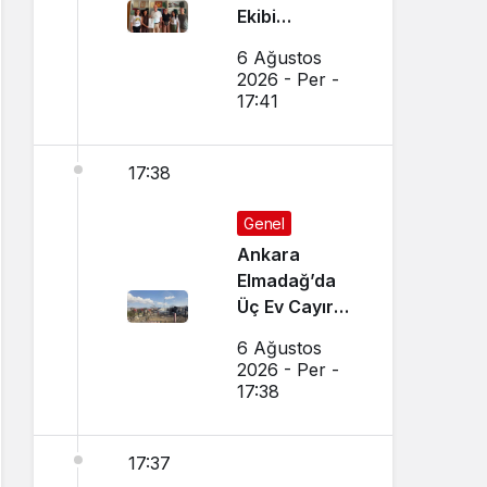
Ekibi
Slovenya’dan
6 Ağustos
Ses Verdi
2026 - Per -
17:41
17:38
Genel
Ankara
Elmadağ’da
Üç Ev Cayır
Cayır Yandı
6 Ağustos
2026 - Per -
17:38
17:37