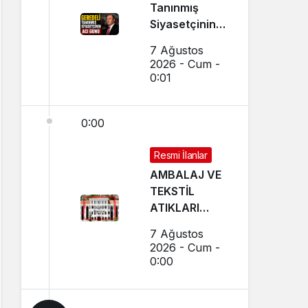
Tanınmış
Siyasetçinin
Acı Günü
7 Ağustos
2026 - Cum -
0:01
0:00
Resmi İlanlar
AMBALAJ VE
TEKSTİL
ATIKLARI
TOPLAMA
7 Ağustos
İHALELERİ
2026 - Cum -
(GEREDE
0:00
BELEDİYESİ)