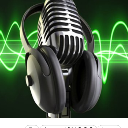
Güncel
manı Görenler
dı, Ekipler
Gerede’de EDEP
Oldu
Toplantısı Yapıldı