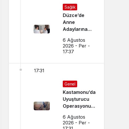
Sağlık
Düzce’de
Anne
Adaylarına
Özel Ev
6 Ağustos
Ziyaretleri
2026 - Per -
Yapılıyor
17:37
17:31
Genel
Kastamonu’da
Uyuşturucu
Operasyonu:
15 Gözaltı Var
6 Ağustos
2026 - Per -
17:31