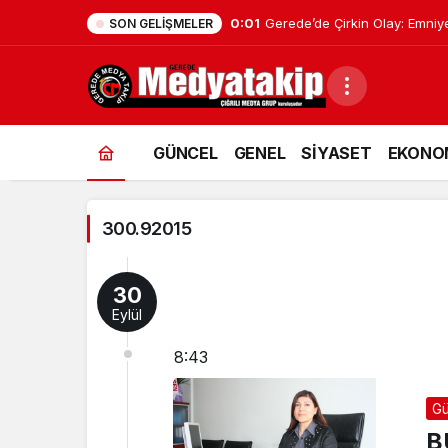
0:01
Gerede’de Çirkin Olay: Emniy
SON GELIŞMELER
300.92015
GÜNCEL
GENEL
SİYASET
EKONO
Haberleri
300.92015
30
Eylül
8:43
Gü
B