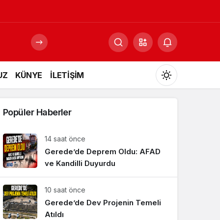
UZ
KÜNYE
İLETİŞİM
Mod
değiştir
Popüler Haberler
14 saat önce
Gerede’de Deprem Oldu: AFAD
Gündüz Modu
Gündüz modunu seçin.
ve Kandilli Duyurdu
10 saat önce
Gece Modu
Gece modunu seçin.
Gerede’de Dev Projenin Temeli
Atıldı