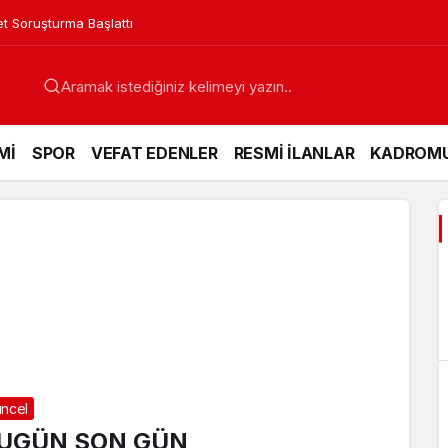
et Soruşturma Başlattı
Mİ
SPOR
VEFAT EDENLER
RESMİ İLANLAR
KADROM
ncel
UGÜN SON GÜN