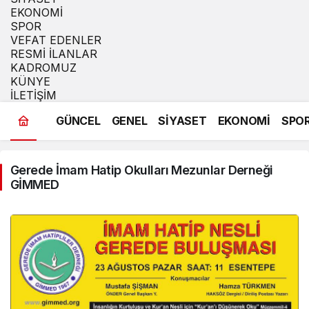
EKONOMİ
SPOR
VEFAT EDENLER
RESMİ İLANLAR
KADROMUZ
KÜNYE
İLETİŞİM
GÜNCEL
GENEL
SİYASET
EKONOMİ
SPO
Gerede İmam Hatip Okulları Mezunlar Derneği
GİMMED
Gündüz Modu
Gündüz modunu seçin.
Gece Modu
Gece modunu seçin.