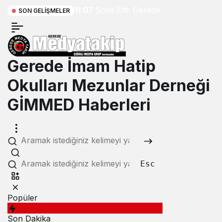
11:07
Şoke Etti: Gerede
SON GELIŞMELER
Cezaevine Gönderildi
Gerede İmam Hatip
Okulları Mezunlar Derneği
GİMMED Haberleri
Esc
Popüler
Son Dakika