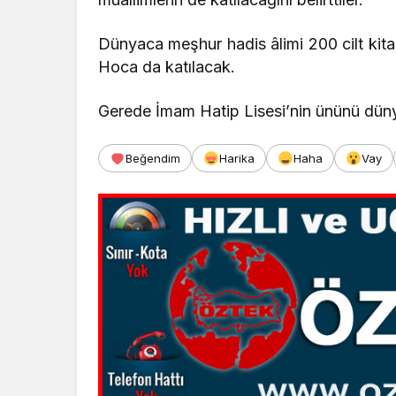
Dünyaca meşhur hadis âlimi 200 cilt kit
Hoca da katılacak.
Gerede İmam Hatip Lisesi’nin ününü dünya
Beğendim
Harika
Haha
Vay