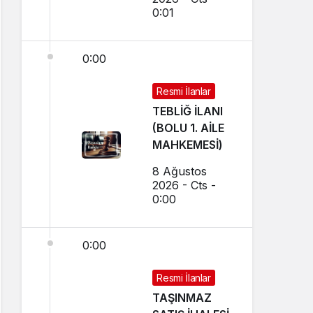
Karar
0:01
0:00
Resmi İlanlar
TEBLİĞ İLANI
(BOLU 1. AİLE
MAHKEMESİ)
8 Ağustos
2026 - Cts -
0:00
0:00
Resmi İlanlar
TAŞINMAZ