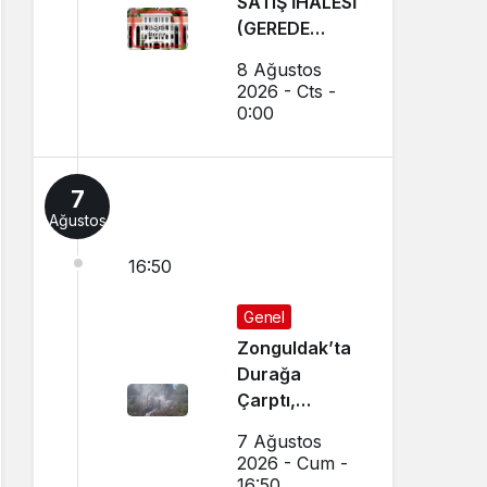
SATIŞ İHALESİ
(GEREDE
BELEDİYESİ)
8 Ağustos
2026 - Cts -
0:00
7
Ağustos
16:50
Genel
Zonguldak’ta
Durağa
Çarptı,
Araziye Uçtu,
7 Ağustos
Alev Aldı
2026 - Cum -
16:50