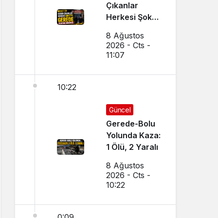
Çıkanlar
Herkesi Şoke
Etti: Gerede
8 Ağustos
Cezaevine
2026 - Cts -
Gönderildi
11:07
10:22
Güncel
Gerede-Bolu
Yolunda Kaza:
1 Ölü, 2 Yaralı
8 Ağustos
2026 - Cts -
10:22
0:09