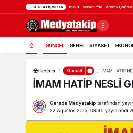
15:23
Eskişehir’de Tarama Çağrısı:
SON GELIŞMELER
GÜNCEL
GENEL
SİYASET
EKONO
Güncel
Haberler
İMAM HATİP N
İMAM HATİP NESLİ
Gerede Medyatakip
tarafından yayı
22 Ağustos 2015, 09:46
yayınlandı
2