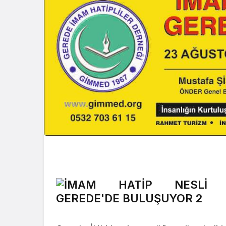
Genel
Sağlık
Düzce’de Kamu
Kurumları Arasında İş
Eskişehir’
Birliği Toplantısı Yapıldı
Çağrısı: Bi