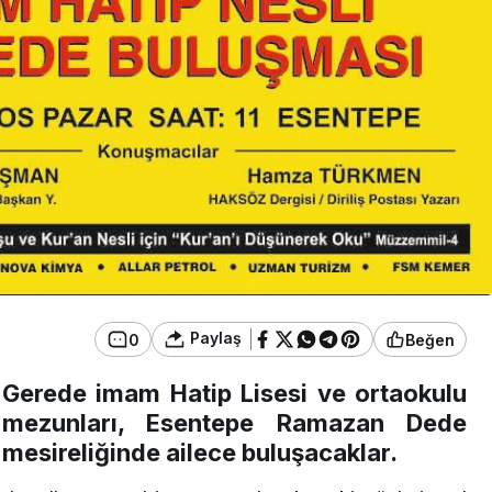
Genel
de Tarama
Ankara Çubuk’ta
rebir Görüştü
Başladı
Paylaş
0
Beğen
Gerede imam Hatip Lisesi ve ortaokulu
mezunları, Esentepe Ramazan Dede
mesireliğinde ailece buluşacaklar.