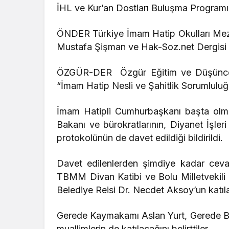
İHL ve Kur’an Dostları Buluşma Programı’
ÖNDER Türkiye İmam Hatip Okulları Mezu
Mustafa Şişman ve Hak-Soz.net Dergisi 
ÖZGÜR-DER Özgür Eğitim ve Düşünce 
“İmam Hatip Nesli ve Şahitlik Sorumlul
İmam Hatipli Cumhurbaşkanı başta olmak
Bakanı ve bürokratlarının, Diyanet İşler
protokolünün de davet edildiği bildirildi.
Davet edilenlerden şimdiye kadar cev
TBMM Divan Katibi ve Bolu Milletvekili
Belediye Reisi Dr. Necdet Aksoy’un katılaca
Gerede Kaymakamı Aslan Yurt, Gerede Bel
muallimlerin de katılacağını belirttiler.