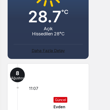
28.7
°C
Açık
Hissedilen 28°C
Daha Fazla Detay
8
Ağustos
11:07
Güncel
Evden