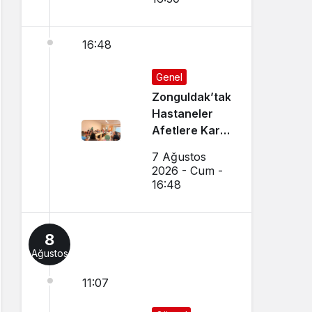
16:48
Genel
Zonguldak’taki
Hastaneler
Afetlere Karşı
Hazırlanıyor
7 Ağustos
2026 - Cum -
16:48
8
Ağustos
11:07