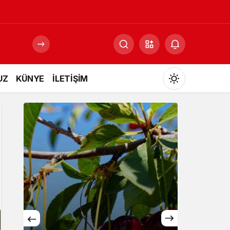
UZ
KÜNYE
İLETİŞİM
Mod
değiştir
Gündüz Modu
Gündüz modunu seçin.
Gece Modu
Gece modunu seçin.