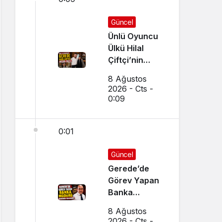
Güncel
Ünlü Oyuncu
Ülkü Hilal
Çiftçi’nin
Gerede
8 Ağustos
Bağlantısı
2026 - Cts -
Ortaya Çıktı
0:09
0:01
Güncel
Gerede’de
Görev Yapan
Banka
Müdürü
8 Ağustos
Hakkında Yeni
2026 - Cts -