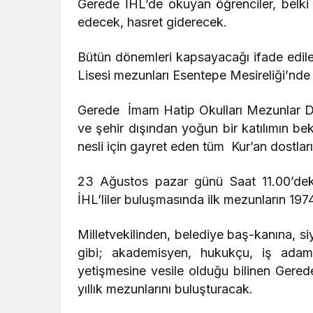
Gerede İHL’de okuyan öğrenciler, belki 
edecek, hasret giderecek.
Bütün dönemleri kapsayacağı ifade edil
Lisesi mezunları Esentepe Mesireliği’nde
Gerede İmam Hatip Okulları Mezunlar Der
ve şehir dışından yoğun bir katılımın bekl
nesli için gayret eden tüm Kur’an dostları
23 Ağustos pazar günü Saat 11.00’deki 
İHL’liler buluşmasında ilk mezunların 1974 
Milletvekilinden, belediye baş-kanına, si
gibi; akademisyen, hukukçu, iş adamı
yetişmesine vesile olduğu bilinen Gered
yıllık mezunlarını buluşturacak.