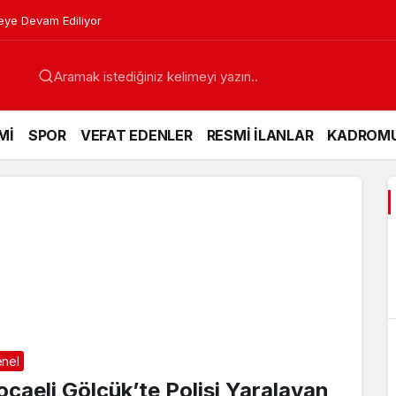
Mİ
SPOR
VEFAT EDENLER
RESMİ İLANLAR
KADROM
nel
ocaeli Gölcük’te Polisi Yaralayan