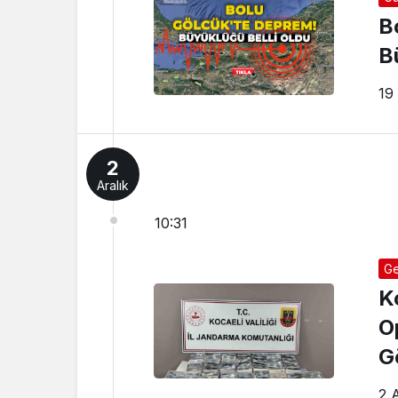
B
B
19
2
Aralık
10:31
Ge
K
O
G
2 A