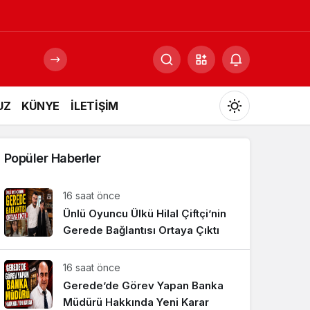
UZ
KÜNYE
İLETİŞİM
Mod
değiştir
Popüler Haberler
16 saat önce
Ünlü Oyuncu Ülkü Hilal Çiftçi’nin
Gündüz Modu
Gündüz modunu seçin.
Gerede Bağlantısı Ortaya Çıktı
16 saat önce
Gece Modu
Gece modunu seçin.
Gerede’de Görev Yapan Banka
Müdürü Hakkında Yeni Karar