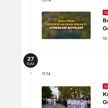
15:14
Gü
B
G
19
27
Eylül
11:14
Ge
K
G