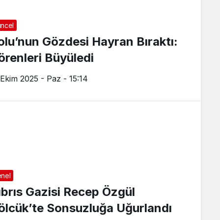
ncel
olu’nun Gözdesi Hayran Bıraktı:
örenleri Büyüledi
 Ekim 2025 - Paz - 15:14
nel
ıbrıs Gazisi Recep Özgül
ölcük’te Sonsuzluğa Uğurlandı