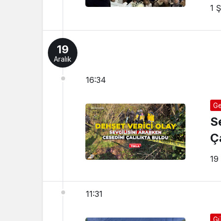
1 
19
Aralık
16:34
Ge
S
Ça
19
11:31
Gü