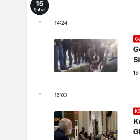
15
Şubat
14:24
Ge
G
Si
15
16:03
Kü
K
G