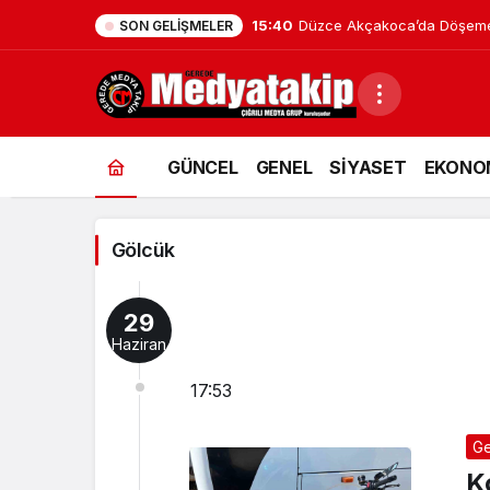
SON GELIŞMELER
Gölcük
GÜNCEL
GENEL
SİYASET
EKONO
Haberleri
Gölcük
29
Haziran
17:53
Ge
K