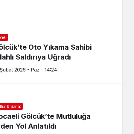
nel
ölcük’te Oto Yıkama Sahibi
lahlı Saldırıya Uğradı
 Şubat 2026 - Paz - 14:24
ltür & Sanat
ocaeli Gölcük’te Mutluluğa
iden Yol Anlatıldı