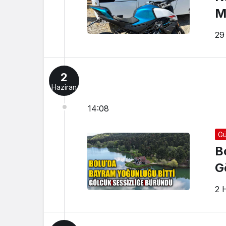
M
29
2
Haziran
14:08
Gü
B
G
2 