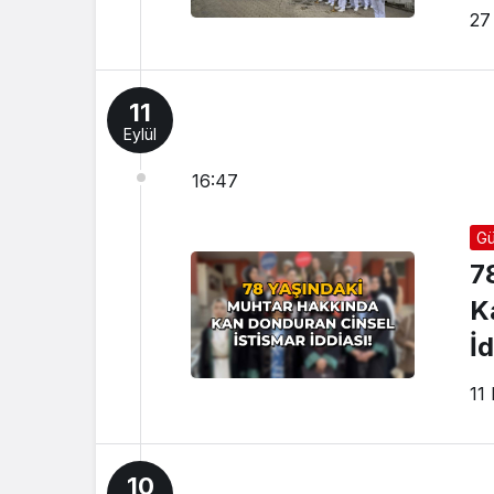
27 
11
Eylül
16:47
Gü
7
K
İd
11
10