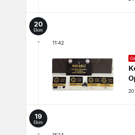
20
Ekim
11:42
Ge
K
O
20
19
Ekim